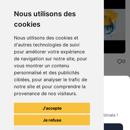
Nous utilisons des
cookies
Nous utilisons des cookies et
d'autres technologies de suivi
pour améliorer votre expérience
de navigation sur notre site, pour
4.00€
4.00€
0
0
vous montrer un contenu
peluche mcdonald
jouet mcdonald
personnalisé et des publicités
ciblées, pour analyser le trafic de
notre site et pour comprendre la
provenance de nos visiteurs.
Grenier du Geek
Voir tous les articles du vendeur
J'accepte
Télécharge notre app pour une expérience optimale !
Je refuse
Télécharger l'app