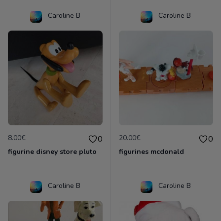
Caroline B
Caroline B
8.00€
20.00€
0
0
figurine disney store pluto
figurines mcdonald
Caroline B
Caroline B