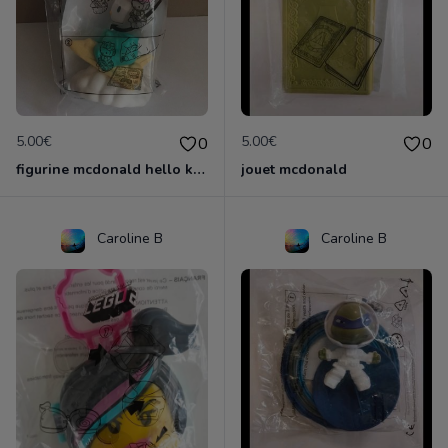
5.00€
5.00€
0
0
figurine mcdonald hello kitty
jouet mcdonald
Caroline B
Caroline B