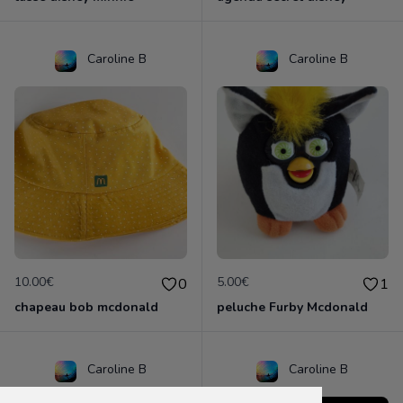
Caroline B
Caroline B
10.00€
5.00€
0
1
chapeau bob mcdonald
peluche Furby Mcdonald
Caroline B
Caroline B