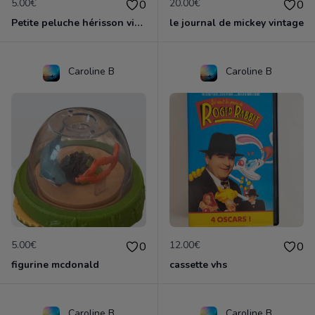
5.00€
20.00€
0
0
Petite peluche hérisson vintage tartine et chocolat
le journal de mickey vintage
Caroline B
Caroline B
5.00€
12.00€
0
0
figurine mcdonald
cassette vhs
Caroline B
Caroline B