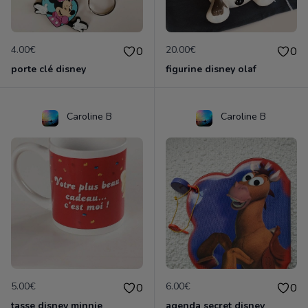
4.00€
20.00€
0
0
porte clé disney
figurine disney olaf
Caroline B
Caroline B
5.00€
6.00€
0
0
tasse disney minnie
agenda secret disney