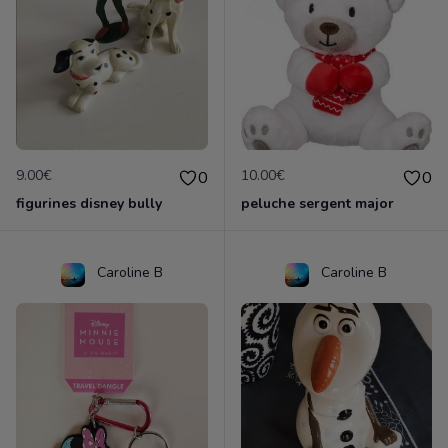
9.00€
10.00€
0
0
figurines disney bully
peluche sergent major
Caroline B
Caroline B