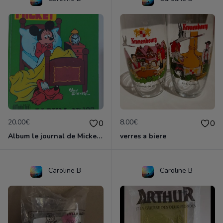
20.00€
8.00€
0
0
Album le journal de Mickey vintage ancien
verres a biere
Caroline B
Caroline B