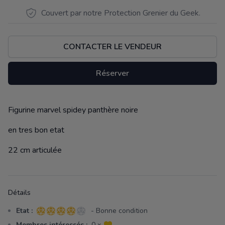
Couvert par notre Protection Grenier du Geek.
CONTACTER LE VENDEUR
Réserver
Figurine marvel spidey panthère noire
Description
en tres bon etat
22 cm articulée
Détails
Etat :
- Bonne condition
4 sur 5 étoiles
Membres intéressés :
0 x