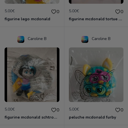
5.00€
5.00€
0
0
figurine lego mcdonald
figurine mcdonald tortue ninja
Caroline B
Caroline B
5.00€
5.00€
0
0
figurine mcdonald schtroumpf
peluche mcdonald furby