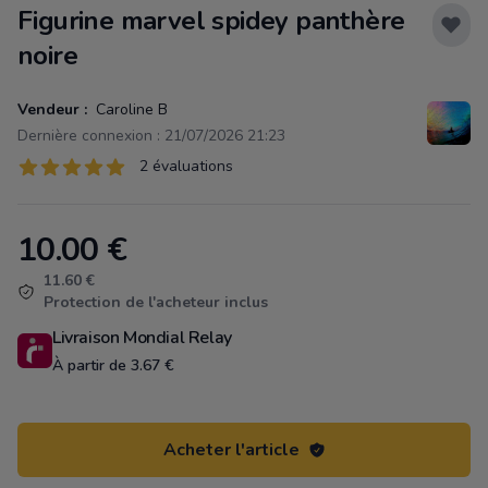
Figurine marvel spidey panthère
noire
Vendeur :
Caroline B
Dernière connexion : 21/07/2026 21:23
Évaluations
2 évaluations
2 sur 5 étoiles
10.00
€
Product information
11.60 €
Protection de l'acheteur inclus
Livraison Mondial Relay
À partir de 3.67 €
Acheter l'article