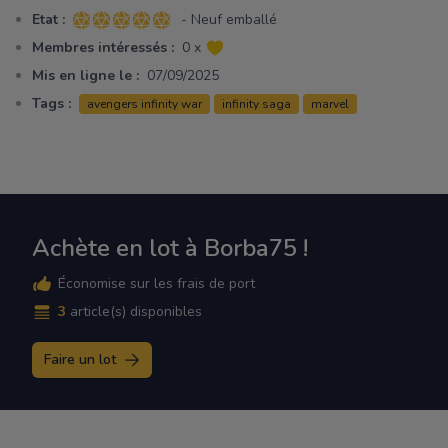
Etat :
- Neuf emballé
5 sur 5 étoiles
Membres intéressés :
0 x
Mis en ligne le :
07/09/2025
Tags :
avengers infinity war
infinity saga
marvel
Achète en lot à Borba75 !
Économise sur les frais de port
3
article(s) disponibles
Faire un lot