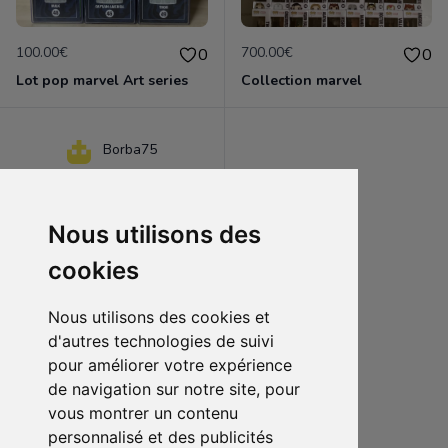
100.00€
700.00€
0
0
Lot pop marvel Art series
Collection marvel
Borba75
Nous utilisons des
cookies
Nous utilisons des cookies et
d'autres technologies de suivi
pour améliorer votre expérience
de navigation sur notre site, pour
350.00€
0
vous montrer un contenu
Collection pop marvel
personnalisé et des publicités