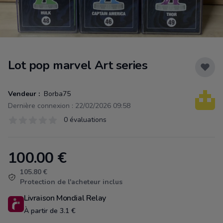
Lot pop marvel Art series
Vendeur :
Borba75
Dernière connexion : 22/02/2026 09:58
Évaluations
0 évaluations
0 sur 5 étoiles
100.00
€
Product information
105.80 €
Protection de l'acheteur inclus
Livraison Mondial Relay
À partir de 3.1 €