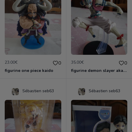
23.00€
35.00€
0
0
figurine one piece kaido
figurine demon slayer akaza officielle &ichiban
Sébastien seb63
Sébastien seb63