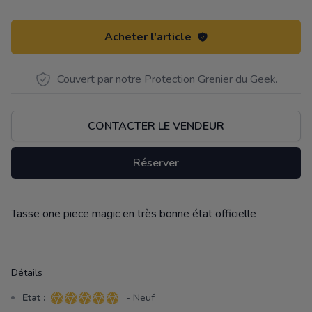
Acheter l'article
Couvert par notre Protection Grenier du Geek.
CONTACTER LE VENDEUR
Réserver
Tasse one piece magic en très bonne état officielle
Description
Détails
Etat :
- Neuf
5 sur 5 étoiles