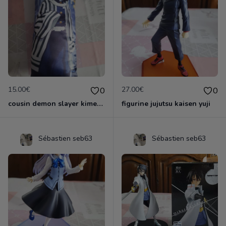
15.00€
27.00€
0
0
cousin demon slayer kimestsu neuf
figurine jujutsu kaisen yuji
Sébastien seb63
Sébastien seb63