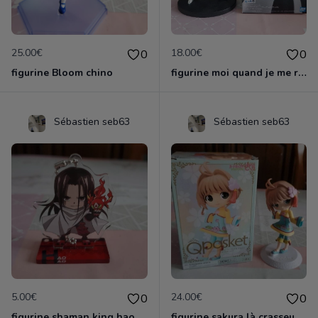
25.00€
18.00€
0
0
figurine Bloom chino
figurine moi quand je me reincarne en slime
Sébastien seb63
Sébastien seb63
5.00€
24.00€
0
0
figurine shaman king hao
figurine sakura là crasseuse de cartes