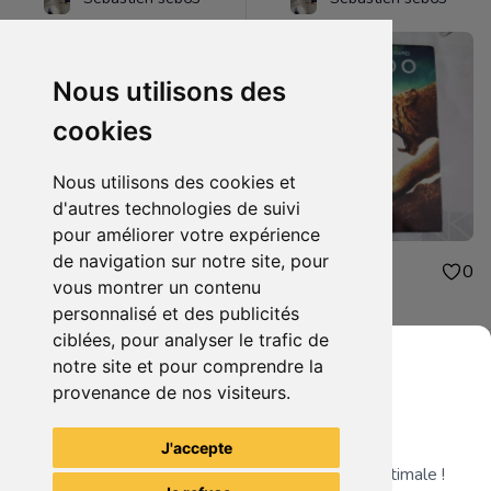
Nous utilisons des
cookies
Nous utilisons des cookies et
d'autres technologies de suivi
pour améliorer votre expérience
de navigation sur notre site, pour
48.00€
1.00€
0
0
vous montrer un contenu
figurine one piece oden
dvd 10.000
personnalisé et des publicités
ciblées, pour analyser le trafic de
notre site et pour comprendre la
provenance de nos visiteurs.
Grenier du Geek
Voir tous les articles du vendeur
J'accepte
Télécharge notre app pour une expérience optimale !