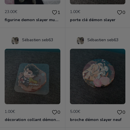
23.00€
1.00€
1
0
figurine demon slayer muzan
porte clé démon slayer
Sébastien seb63
Sébastien seb63
1.00€
5.00€
0
0
décoration collant démon slayer neuf
broche démon slayer neuf