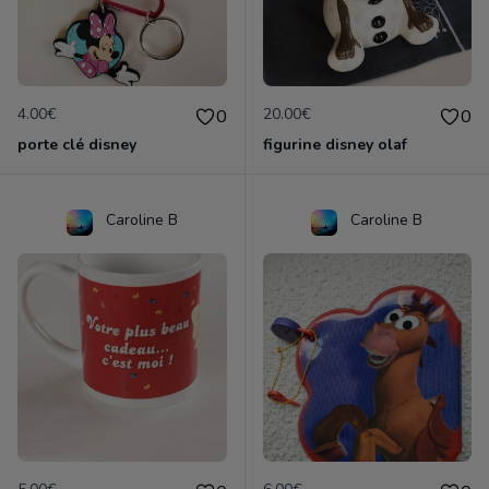
4.00€
20.00€
0
0
porte clé disney
figurine disney olaf
Caroline B
Caroline B