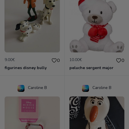
9.00€
10.00€
0
0
figurines disney bully
peluche sergent major
Caroline B
Caroline B