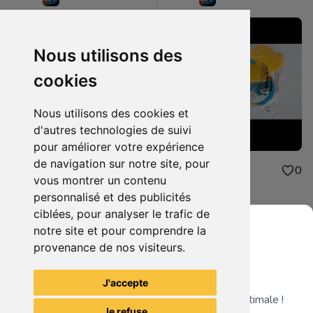
Nous utilisons des
cookies
Nous utilisons des cookies et
d'autres technologies de suivi
pour améliorer votre expérience
de navigation sur notre site, pour
4.00€
4.00€
0
0
vous montrer un contenu
peluche mcdonald
jouet mcdonald
personnalisé et des publicités
ciblées, pour analyser le trafic de
notre site et pour comprendre la
provenance de nos visiteurs.
Grenier du Geek
Voir tous les articles du vendeur
J'accepte
Télécharge notre app pour une expérience optimale !
Je refuse