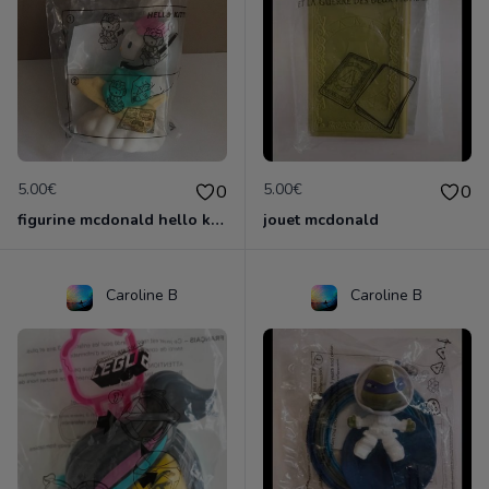
5.00€
5.00€
0
0
figurine mcdonald hello kitty
jouet mcdonald
Caroline B
Caroline B