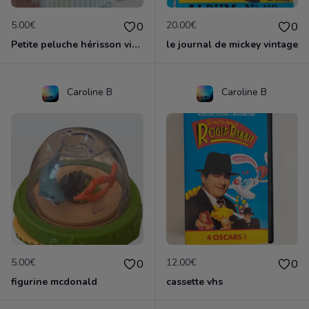
5.00€
20.00€
0
0
Petite peluche hérisson vintage tartine et chocolat
le journal de mickey vintage
Caroline B
Caroline B
5.00€
12.00€
0
0
figurine mcdonald
cassette vhs