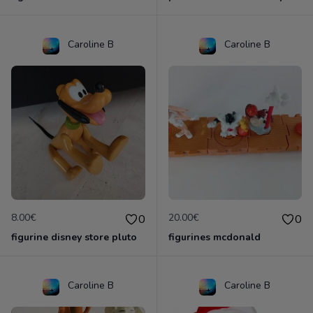
Caroline B
Caroline B
8.00€
20.00€
0
0
figurine disney store pluto
figurines mcdonald
Caroline B
Caroline B