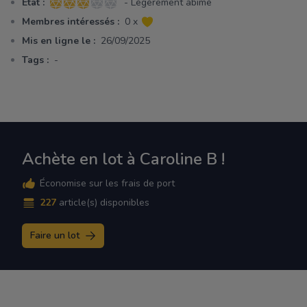
Etat :
- Légèrement abimé
3 sur 5 étoiles
Membres intéressés :
0 x
Mis en ligne le :
26/09/2025
Tags :
-
Achète en lot à Caroline B !
Économise sur les frais de port
227
article(s) disponibles
Faire un lot