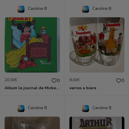
Caroline B
Caroline B
20.00€
8.00€
0
0
Album le journal de Mickey vintage ancien
verres a biere
Caroline B
Caroline B