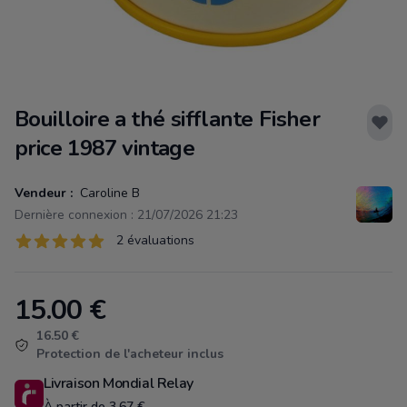
Bouilloire a thé sifflante Fisher
price 1987 vintage
Vendeur :
Caroline B
Dernière connexion : 21/07/2026 21:23
Évaluations
2 évaluations
2 sur 5 étoiles
15.00
€
Product information
16.50 €
Protection de l'acheteur inclus
Livraison Mondial Relay
À partir de 3.67 €