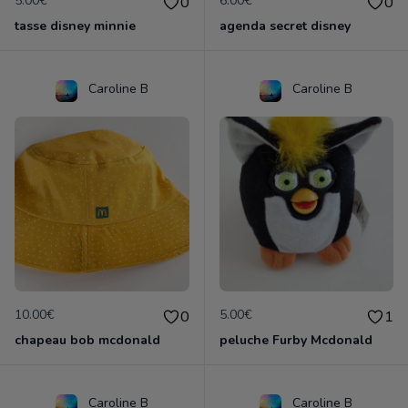
5.00€
6.00€
0
0
tasse disney minnie
agenda secret disney
Caroline B
Caroline B
10.00€
5.00€
0
1
chapeau bob mcdonald
peluche Furby Mcdonald
Caroline B
Caroline B