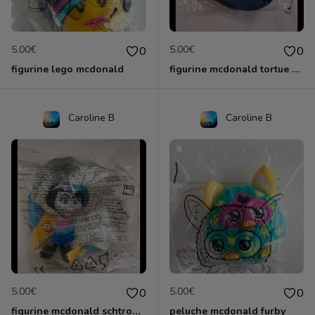
5.00€
5.00€
0
0
figurine lego mcdonald
figurine mcdonald tortue ninja
Caroline B
Caroline B
5.00€
5.00€
0
0
figurine mcdonald schtroumpf
peluche mcdonald furby