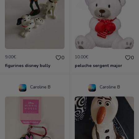
9.00€
10.00€
0
0
figurines disney bully
peluche sergent major
Caroline B
Caroline B