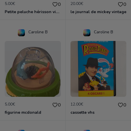
5.00€
20.00€
0
0
Petite peluche hérisson vintage tartine et chocolat
le journal de mickey vintage
Caroline B
Caroline B
5.00€
12.00€
0
0
figurine mcdonald
cassette vhs