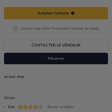
Acheter l'article
Couvert par notre Protection Grenier du Geek.
CONTACTER LE VENDEUR
Réserver
en bon etat
Description
Détails
Etat :
- Bonne condition
4 sur 5 étoiles