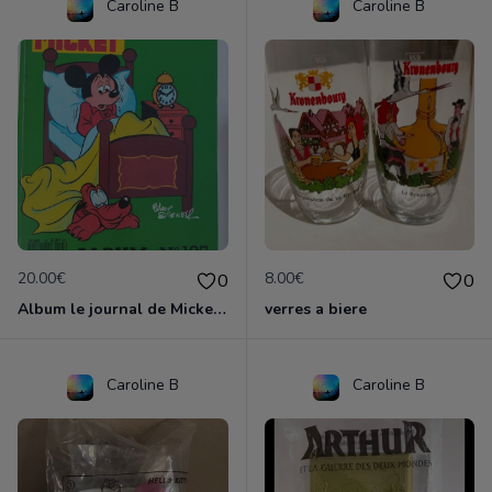
Caroline B
Caroline B
20.00€
8.00€
0
0
Album le journal de Mickey vintage ancien
verres a biere
Caroline B
Caroline B