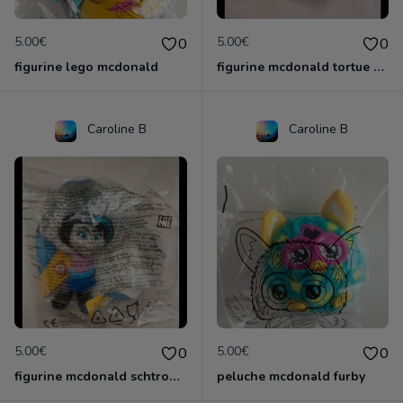
5.00€
5.00€
0
0
figurine lego mcdonald
figurine mcdonald tortue ninja
Caroline B
Caroline B
5.00€
5.00€
0
0
figurine mcdonald schtroumpf
peluche mcdonald furby