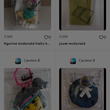
5.00€
5.00€
0
0
figurine mcdonald hello kitty
jouet mcdonald
Caroline B
Caroline B