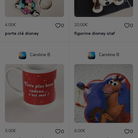
4.00€
20.00€
0
0
porte clé disney
figurine disney olaf
Caroline B
Caroline B
5.00€
6.00€
0
0