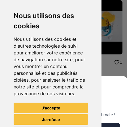
Nous utilisons des
cookies
Nous utilisons des cookies et
d'autres technologies de suivi
pour améliorer votre expérience
de navigation sur notre site, pour
4.00€
4.00€
0
0
vous montrer un contenu
peluche mcdonald
jouet mcdonald
personnalisé et des publicités
ciblées, pour analyser le trafic de
notre site et pour comprendre la
provenance de nos visiteurs.
Grenier du Geek
Voir tous les articles du vendeur
J'accepte
Télécharge notre app pour une expérience optimale !
Je refuse