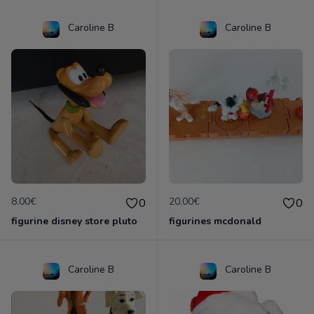
Caroline B
Caroline B
8.00€
20.00€
0
0
figurine disney store pluto
figurines mcdonald
Caroline B
Caroline B