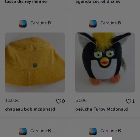
tasse disney minnie
agenda secret disney
Caroline B
Caroline B
10.00€
5.00€
0
1
chapeau bob mcdonald
peluche Furby Mcdonald
Caroline B
Caroline B