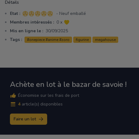
Détails
Etat :
- Neuf emballé
5 sur 5 étoiles
Membres intéressés :
0 x
Mis en ligne le :
30/09/2025
Tags :
#onepiece #anime #zoro
figurine
megahouse
Achète en lot à le bazar de savoie !
Économise sur les frais de port
4
article(s) disponibles
Faire un lot