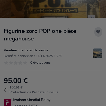
Figurine zoro POP one pièce
megahouse
Vendeur :
le bazar de savoie
Dernière connexion : 11/11/2025 16:25
Évaluations
0 évaluations
0 sur 5 étoiles
95.00
€
Product information
100.51 €
Protection de l'acheteur inclus
Livraison Mondial Relay
À partir de 3.67 €