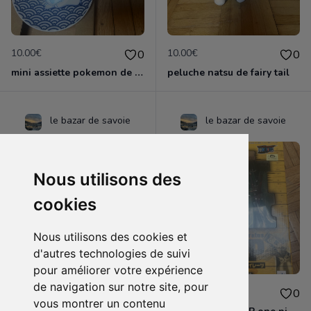
10.00€
10.00€
0
0
mini assiette pokemon de collection
peluche natsu de fairy tail
le bazar de savoie
le bazar de savoie
Nous utilisons des
cookies
Nous utilisons des cookies et
d'autres technologies de suivi
pour améliorer votre expérience
de navigation sur notre site, pour
190.00€
95.00€
0
0
vous montrer un contenu