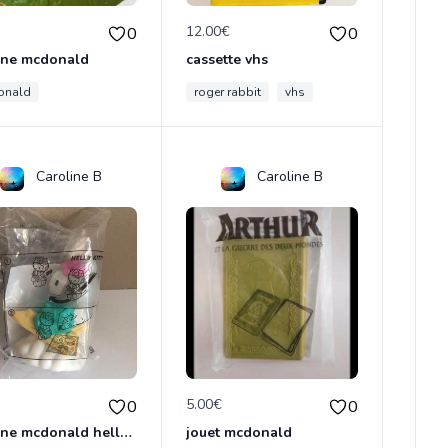
€
12.00€
0
0
rine mcdonald
cassette vhs
onald
roger rabbit
vhs
Caroline B
Caroline B
€
5.00€
0
0
figurine mcdonald hello kitty
jouet mcdonald