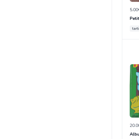
5.00
tart
20.0