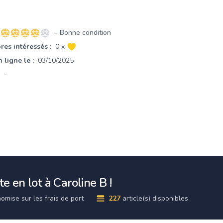
- Bonne condition
4 sur 5 étoiles
es intéressés :
0 x
 ligne le :
03/10/2025
-
e en lot à Caroline B !
omise sur les frais de port
227
article(s) disponibles