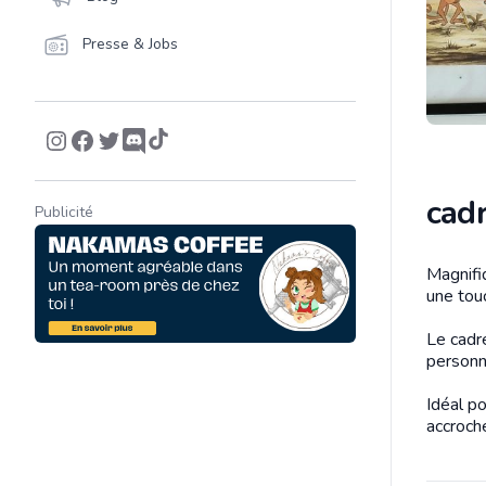
Presse & Jobs
cad
Publicité
Magnifiq
Descrip
une touc
Le cadr
personn
Idéal p
accroche