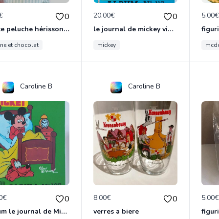
€
20.00€
5.00
0
0
Petite peluche hérisson vintage tartine et chocolat
le journal de mickey vintage
figu
ine et chocolat
mickey
mcd
Caroline B
Caroline B
0€
8.00€
5.00
0
0
Album le journal de Mickey vintage ancien
verres a biere