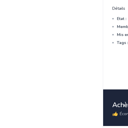
Détails
Etat :
Membr
Mis en
Tags :
Achèt
Écon