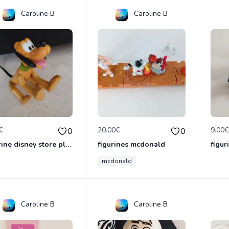
Caroline B
Caroline B
€
20.00€
9.00
0
0
figurine disney store pluto
figurines mcdonald
figur
mcdonald
Caroline B
Caroline B