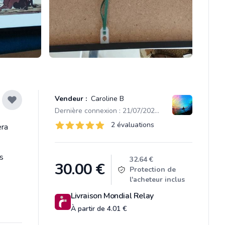
Vendeur :
Caroline B
Dernière connexion : 21/07/2026 21:23
Évaluations
2 évaluations
era
2 sur 5 étoiles
s
Product information
32.64 €
30.00
€
Protection de
l'acheteur inclus
Livraison Mondial Relay
À partir de 4.01 €