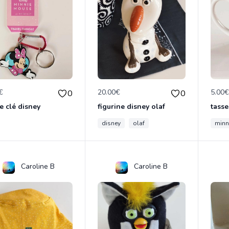
€
20.00€
5.00
0
0
e clé disney
figurine disney olaf
tasse
disney
olaf
minn
Caroline B
Caroline B