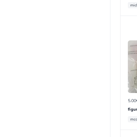
mic
5.00
figu
mc