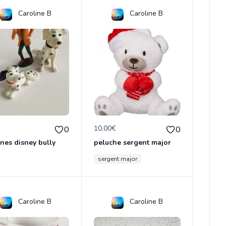
Caroline B
Caroline B
€
10.00€
0
0
ines disney bully
peluche sergent major
sergent major
Caroline B
Caroline B