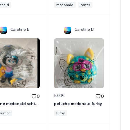
onald
mcdonald
cartes
Caroline B
Caroline B
€
5.00€
0
0
figurine mcdonald schtroumpf
peluche mcdonald furby
roumpf
furby