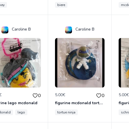
key
biere
mcd
Caroline B
Caroline B
€
5.00€
5.00
0
0
rine lego mcdonald
figurine mcdonald tortue ninja
donald
lego
tortue ninja
sch