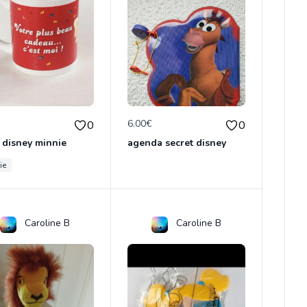
€
6.00€
0
0
 disney minnie
agenda secret disney
ie
Caroline B
Caroline B