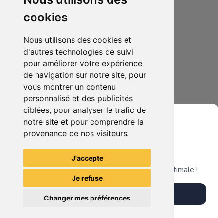
cookies
Nous utilisons des cookies et
d'autres technologies de suivi
pour améliorer votre expérience
de navigation sur notre site, pour
25.00€
0
vous montrer un contenu
wii nintendo
personnalisé et des publicités
ciblées, pour analyser le trafic de
notre site et pour comprendre la
provenance de nos visiteurs.
Grenier du Geek
Voir tous les articles du vendeur
J'accepte
Télécharge notre app pour une expérience optimale !
Je refuse
Télécharger l'app
Changer mes préférences
Plus tard