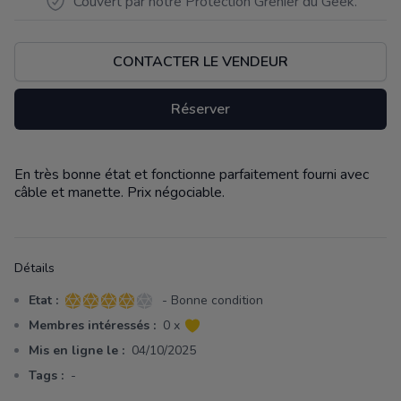
Couvert par notre Protection Grenier du Geek.
CONTACTER LE VENDEUR
Réserver
En très bonne état et fonctionne parfaitement fourni avec
Description
câble et manette. Prix négociable.
Détails
Etat :
- Bonne condition
4 sur 5 étoiles
Membres intéressés :
0 x
Mis en ligne le :
04/10/2025
Tags :
-