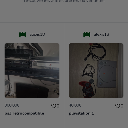
Découvre les autres articles du vendeurs
alexis18
alexis18
300.00€
40.00€
0
0
ps3 retrocompatible
playstation 1