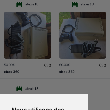
alexis18
alexis18
50.00€
60.00€
0
0
xbox 360
xbox 360
alexis18
Nous utilisons des