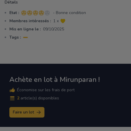
Détails
Etat :
- Bonne condition
4 sur 5 étoiles
Membres intéressés :
1 x
Mis en ligne le :
09/10/2025
Tags :
Achète en lot à Mirunparan !
Économise sur les frais de port
2
article(s) disponibles
Faire un lot