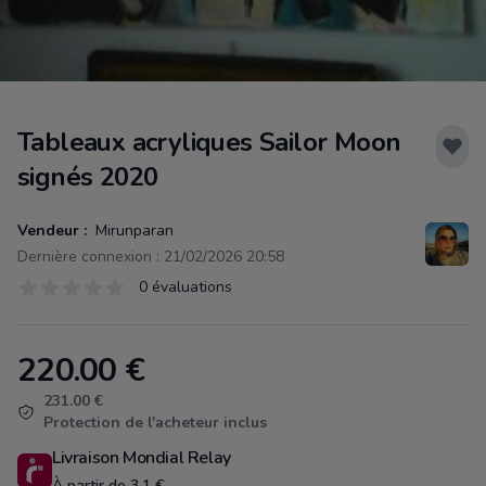
Tableaux acryliques Sailor Moon
signés 2020
Vendeur :
Mirunparan
Dernière connexion : 21/02/2026 20:58
Évaluations
0 évaluations
0 sur 5 étoiles
220.00
€
Product information
231.00 €
Protection de l'acheteur inclus
Livraison Mondial Relay
À partir de 3.1 €