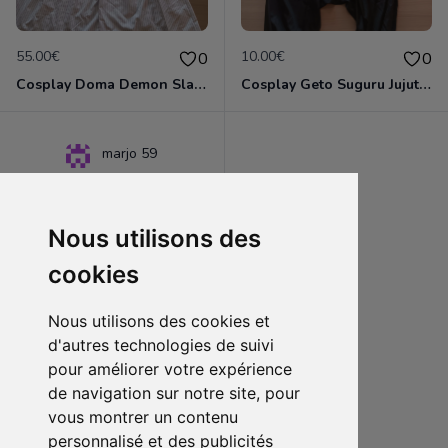
55.00€
10.00€
0
0
Cosplay Doma Demon Slayer
Cosplay Geto Suguru Jujutsu Kaisen
marjo 59
Nous utilisons des
cookies
Nous utilisons des cookies et
d'autres technologies de suivi
pour améliorer votre expérience
de navigation sur notre site, pour
60.00€
0
vous montrer un contenu
Veste Ace One Piece
personnalisé et des publicités