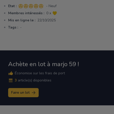
Etat :
- Neuf
5 sur 5 étoiles
Membres intéressés :
0 x
Mis en ligne le :
22/10/2025
Tags :
-
Achète en lot à marjo 59 !
Économise sur les frais de port
3
article(s) disponibles
Faire un lot