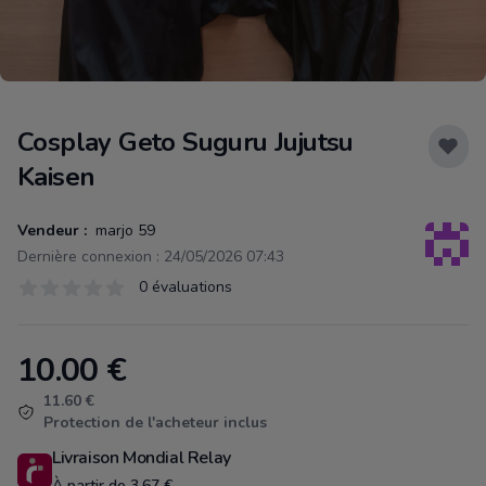
Cosplay Geto Suguru Jujutsu
Kaisen
Vendeur :
marjo 59
Dernière connexion : 24/05/2026 07:43
Évaluations
0 évaluations
0 sur 5 étoiles
10.00
€
Product information
11.60 €
Protection de l'acheteur inclus
Livraison Mondial Relay
À partir de 3.67 €