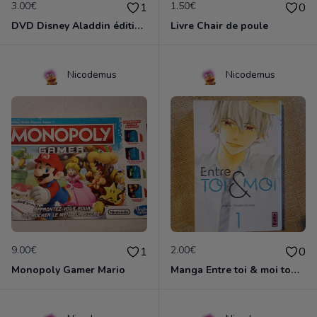
3.00€
1.50€
1
0
DVD Disney Aladdin édition collector
Livre Chair de poule
Nicodemus
Nicodemus
9.00€
2.00€
1
0
Monopoly Gamer Mario
Manga Entre toi & moi tome 1