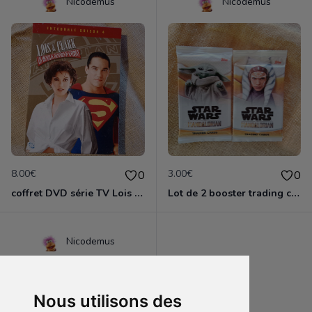
Nicodemus
Nicodemus
8.00€
3.00€
0
0
coffret DVD série TV Lois & Clark, les nouvelles aventures de Superman
Lot de 2 booster trading card Mandalorian
Nicodemus
Nous utilisons des