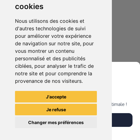
cookies
Nous utilisons des cookies et
d'autres technologies de suivi
pour améliorer votre expérience
de navigation sur notre site, pour
3.00€
0
vous montrer un contenu
Lot de 2 booster trading card Mandalorian
personnalisé et des publicités
ciblées, pour analyser le trafic de
notre site et pour comprendre la
provenance de nos visiteurs.
Grenier du Geek
Voir tous les articles du vendeur
J'accepte
Télécharge notre app pour une expérience optimale !
Je refuse
Télécharger l'app
Changer mes préférences
Plus tard