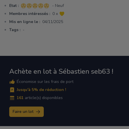
Etat :
- Neuf
5 sur 5 étoiles
Membres intéressés :
0 x
Mis en ligne le :
04/11/2025
Tags :
-
Achète en lot à Sébastien seb63 !
Économise sur les frais de port
Jusqu'à 5% de réduction !
161
article(s) disponibles
Faire un lot