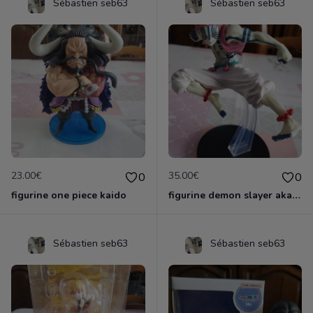
Sébastien seb63
Sébastien seb63
23.00€
35.00€
0
0
figurine one piece kaido
figurine demon slayer akaza officielle &ichiban
Sébastien seb63
Sébastien seb63