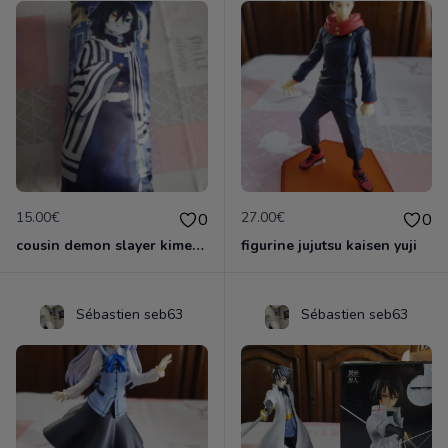
15.00€
27.00€
0
0
cousin demon slayer kimestsu neuf
figurine jujutsu kaisen yuji
Sébastien seb63
Sébastien seb63