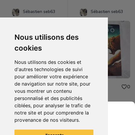
Sébastien seb63
Sébastien seb63
Nous utilisons des
cookies
Nous utilisons des cookies et
d'autres technologies de suivi
pour améliorer votre expérience
de navigation sur notre site, pour
48.00€
1.00€
0
0
vous montrer un contenu
figurine one piece oden
dvd 10.000
personnalisé et des publicités
ciblées, pour analyser le trafic de
notre site et pour comprendre la
provenance de nos visiteurs.
Grenier du Geek
Voir tous les articles du vendeur