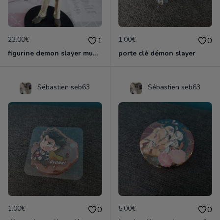
23.00€
1.00€
1
0
figurine demon slayer muzan
porte clé démon slayer
Sébastien seb63
Sébastien seb63
1.00€
5.00€
0
0