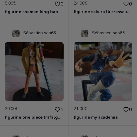
5.00€
24.00€
0
0
figurine shaman king hao
figurine sakura là crasseuse de cartes
Sébastien seb63
Sébastien seb63
20.00€
21.00€
1
0
figurine one piece trafalga law officielle
figurine my academia