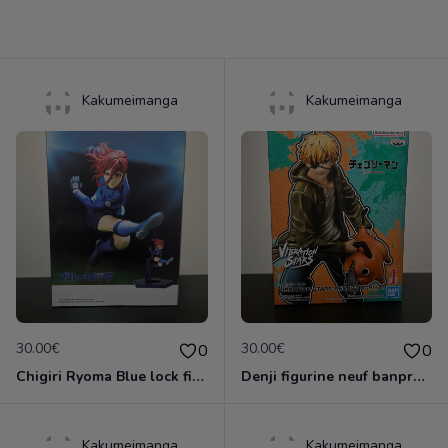
Kakumeimanga
Kakumeimanga
30.00€
30.00€
0
0
Chigiri Ryoma Blue lock figirine banpresto
Denji figurine neuf banpresto
Kakumeimanga
Kakumeimanga