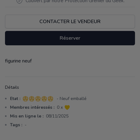
Couvert par notre Protection Grenier du Geek.
CONTACTER LE VENDEUR
Réserver
figurine neuf
Description
Détails
Etat :
- Neuf emballé
5 sur 5 étoiles
Membres intéressés :
0 x
Mis en ligne le :
08/11/2025
Tags :
-