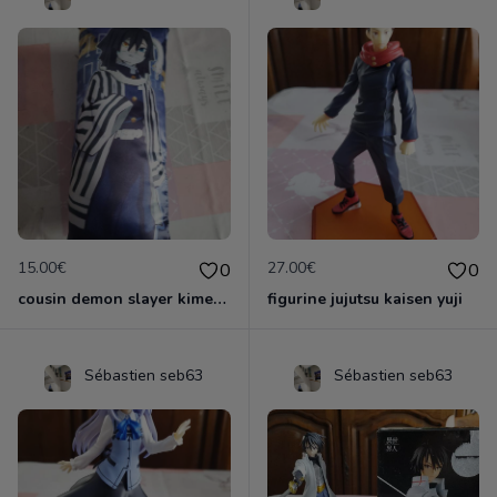
15.00€
27.00€
0
0
cousin demon slayer kimestsu neuf
figurine jujutsu kaisen yuji
Sébastien seb63
Sébastien seb63