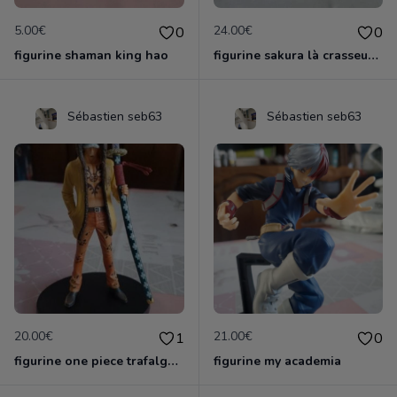
5.00€
24.00€
0
0
figurine shaman king hao
figurine sakura là crasseuse de cartes
Sébastien seb63
Sébastien seb63
20.00€
21.00€
1
0
figurine one piece trafalga law officielle
figurine my academia