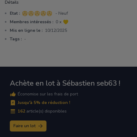
Détails
Etat :
- Neuf
5 sur 5 étoiles
Membres intéressés :
0 x
Mis en ligne le :
10/12/2025
Tags :
-
Achète en lot à Sébastien seb63 !
Économise sur les frais de port
Jusqu'à 5% de réduction !
162
article(s) disponibles
Faire un lot