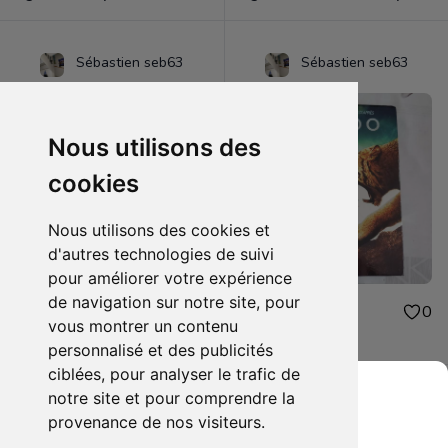
Sébastien seb63
Sébastien seb63
Nous utilisons des
cookies
Nous utilisons des cookies et
d'autres technologies de suivi
pour améliorer votre expérience
de navigation sur notre site, pour
48.00€
1.00€
0
0
vous montrer un contenu
figurine one piece oden
dvd 10.000
personnalisé et des publicités
ciblées, pour analyser le trafic de
notre site et pour comprendre la
provenance de nos visiteurs.