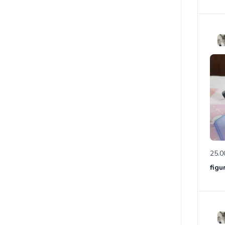
25.0
figu