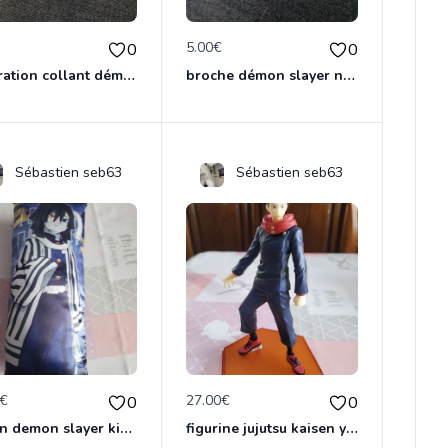
€
5.00€
0
0
décoration collant démon slayer neuf
broche démon slayer neuf
Sébastien seb63
Sébastien seb63
0€
27.00€
0
0
cousin demon slayer kimestsu neuf
figurine jujutsu kaisen yuji