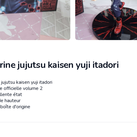
rine jujutsu kaisen yuji itadori
 jujutsu kaisen yuji itadori
tion
e officielle volume 2
llente état
e hauteur
boîte d'origine