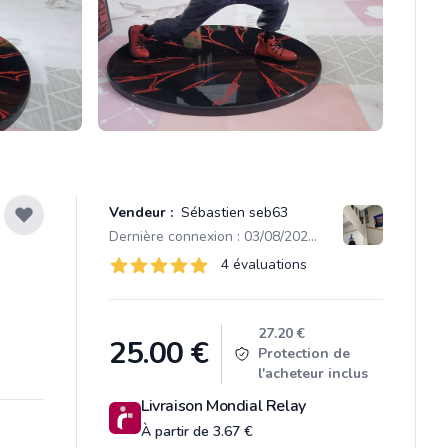
Vendeur :
Sébastien seb63
Dernière connexion : 03/08/2026 07:20
Évaluations
4 évaluations
4 sur 5 étoiles
Product information
27.20 €
25.00
€
Protection de
l'acheteur inclus
Livraison Mondial Relay
À partir de 3.67 €