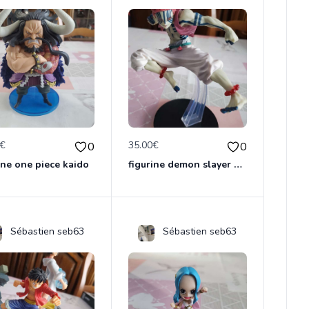
0€
35.00€
0
0
ine one piece kaido
figurine demon slayer akaza officielle &ichiban
Sébastien seb63
Sébastien seb63