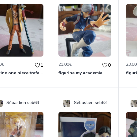
0€
21.00€
23.0
1
0
figurine one piece trafalga law officielle
figurine my academia
figur
Sébastien seb63
Sébastien seb63