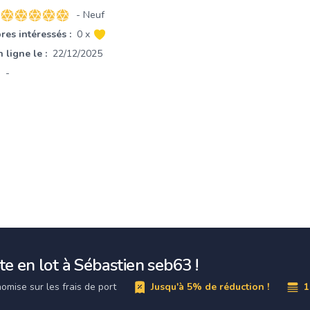
- Neuf
5 sur 5 étoiles
es intéressés :
0 x
 ligne le :
22/12/2025
-
e en lot à Sébastien seb63 !
omise sur les frais de port
Jusqu'à 5% de réduction !
1