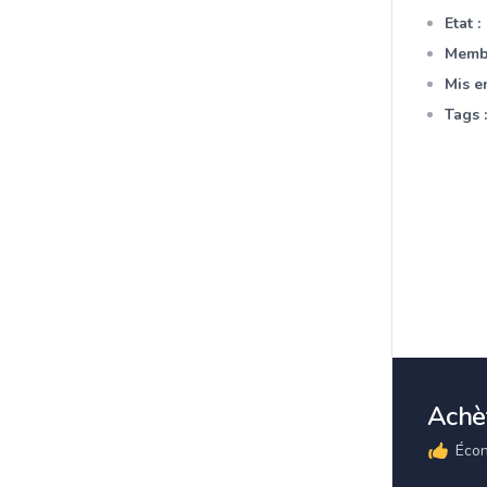
Etat :
Membr
Mis en
Tags :
Achèt
Écon