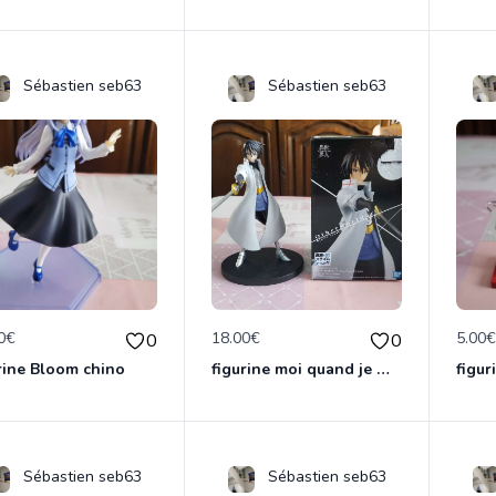
Sébastien seb63
Sébastien seb63
0€
18.00€
5.00
0
0
rine Bloom chino
figurine moi quand je me reincarne en slime
Sébastien seb63
Sébastien seb63