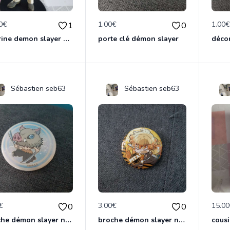
0€
1.00€
1.00
1
0
figurine demon slayer muzan
porte clé démon slayer
Sébastien seb63
Sébastien seb63
€
3.00€
15.0
0
0
broche démon slayer neuf
broche démon slayer neuf