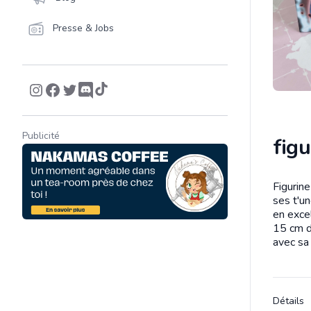
Presse & Jobs
Publicité
figu
Figurine
Descrip
ses t'un
en exce
15 cm d
avec sa 
Détails