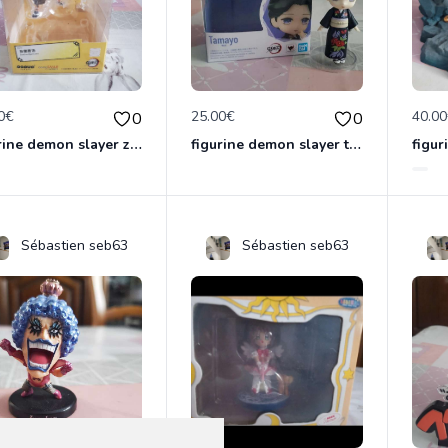
0€
25.00€
40.0
0
0
figurine demon slayer zénith officielle
figurine demon slayer tamayo
figur
Sébastien seb63
Sébastien seb63