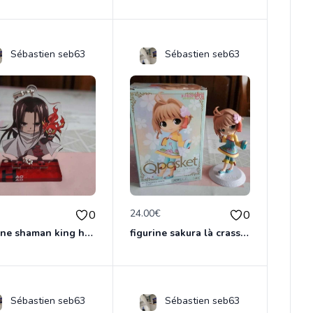
Sébastien seb63
Sébastien seb63
€
24.00€
0
0
figurine shaman king hao
figurine sakura là crasseuse de cartes
Sébastien seb63
Sébastien seb63