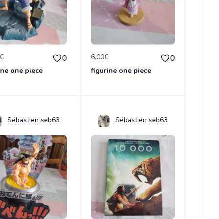
0€
6.00€
0
0
ine one piece
figurine one piece
Sébastien seb63
Sébastien seb63