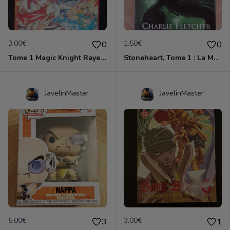
3.00€
1.50€
0
0
Tome 1 Magic Knight Rayearth
Stoneheart, Tome 1 : La Malédiction de pierre
JavelinMaster
JavelinMaster
5.00€
3.00€
3
1