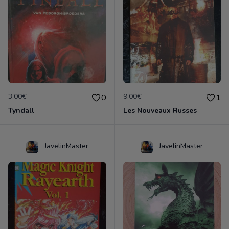
3.00€
9.00€
0
1
Tyndall
Les Nouveaux Russes
JavelinMaster
JavelinMaster