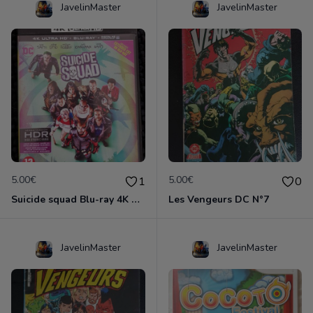
JavelinMaster
JavelinMaster
5.00€
5.00€
1
0
Suicide squad Blu-ray 4K ultra HD
Les Vengeurs DC N°7
JavelinMaster
JavelinMaster