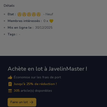
Détails
Etat :
- Neuf
5 sur 5 étoiles
Membres intéressés :
0 x
Mis en ligne le :
30/12/2025
Tags :
-
Achète en lot à JavelinMaster !
Économise sur les frais de port
Jusqu'à 25% de réduction !
305
article(s) disponibles
Faire un lot