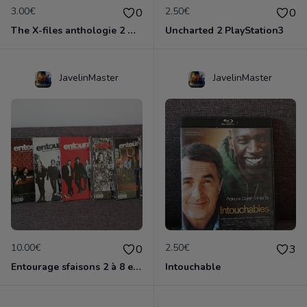
3.00€
2.50€
0
0
The X-files anthologie 2 DVD
Uncharted 2 PlayStation3
JavelinMaster
JavelinMaster
10.00€
2.50€
0
3
Entourage sfaisons 2 à 8 en dvd
Intouchable