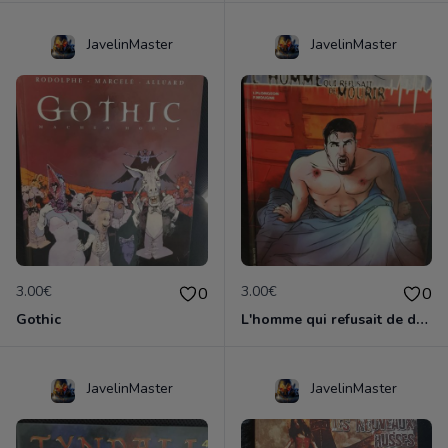
JavelinMaster
JavelinMaster
3.00€
3.00€
0
0
Gothic
L'homme qui refusait de dormir
JavelinMaster
JavelinMaster