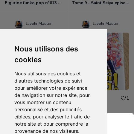
Figurine funko pop n°613 - Dragon ball z - Nappa
Tome 9 - Saint Seiya episode G
JavelinMaster
JavelinMaster
Nous utilisons des
cookies
Nous utilisons des cookies et
d'autres technologies de suivi
pour améliorer votre expérience
de navigation sur notre site, pour
2.00€
2.00€
1
1
vous montrer un contenu
Negi ma tome 9
Negi ma tome 5
personnalisé et des publicités
ciblées, pour analyser le trafic de
notre site et pour comprendre la
provenance de nos visiteurs.