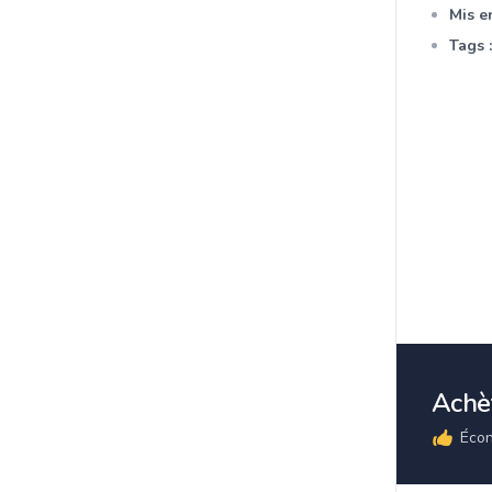
Mis en
Tags :
Achèt
Écon