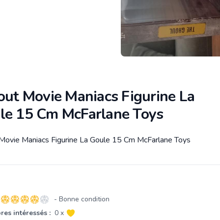
out Movie Maniacs Figurine La
le 15 Cm McFarlane Toys
 Movie Maniacs Figurine La Goule 15 Cm McFarlane Toys
tion
- Bonne condition
4 sur 5 étoiles
es intéressés :
0 x