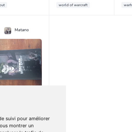
out
world of warcraft
war
Matano
0€
0
Batman - Tome 0 : Batman White Knight - Tome 0
man
de suivi pour améliorer
vous montrer un