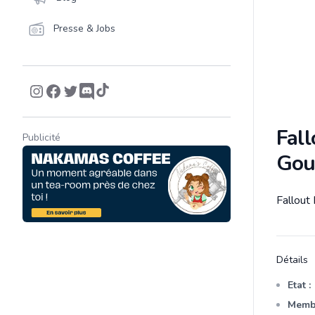
Presse & Jobs
Fall
Publicité
Gou
Fallout
Descrip
Détails
Etat :
Membr