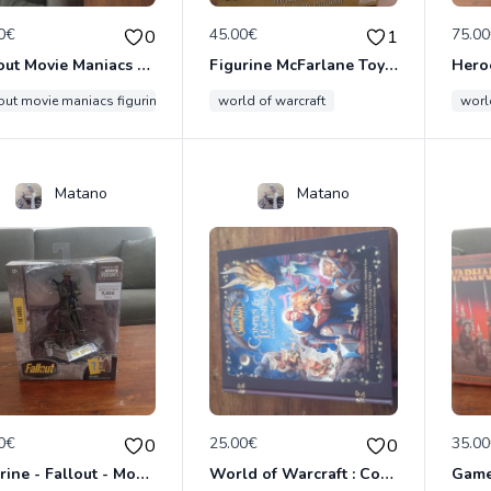
0€
45.00€
75.0
0
1
Fallout Movie Maniacs Figurine La Goule 15 Cm McFarlane Toys
Figurine McFarlane Toys Human Warrior/Paladin
lout movie maniacs figurine la goule 15 cm mcfarlane toys
world of warcraft
worl
Matano
Matano
0€
25.00€
35.0
0
0
Figurine - Fallout - Movie Maniacs - La Goule - McFarlane
World of Warcraft : Contes et légendes d'Azeroth Relié – Illustré, 25 août 2021 de Christie Golden (Auteur), Madeleine Roux (Auteur), Collectif (Auteur)