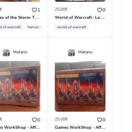
0€
25.00€
1
0
Heroes of the Storm: Thrall (Warcraft) by NECA
World of Warcraft : Le livre de cuisine officiel Relié – Illustré, 14 juin 2017 de Chelsea Monroe-Cassel
d of warcraft
heroes of the storm
world of warcraft
Matano
Matano
0€
25.00€
0
0
Games WorkShop - Affrelances Tristelames Sombretraits Elfes Noirs
Games WorkShop - Affrelances Tristelames Sombretraits Elfes Noirs