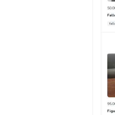
50.0
fal
95.0