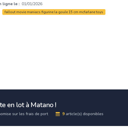
 ligne le :
01/01/2026
fallout movie maniacs figurine la goule 15 cm mcfarlane toys
e en lot à Matano !
omise sur les frais de port
9
article(s) disponibles