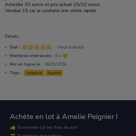
Achetée 30 euros et prix actuel 25/30 euros.
Vendue 15 car je souhaite une vente rapide.
Détails
Etat :
- Neuf emballé
5 sur 5 étoiles
Membres intéressés :
0 x
Mis en ligne le :
06/01/2026
Tags :
onepiece
figurine
Achète en lot à Amelie Peignier !
Économise sur les frais de port
3
article(s) disponibles