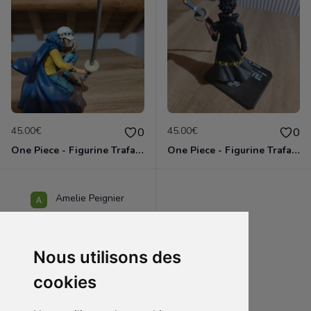
45.00€
45.00€
0
0
One Piece - Figurine Trafalgar Law Ichibansho Wano Country Third Act
One Piece - Figurine Trafalgar Law Grandista Nero
Amelie Peignier
Nous utilisons des
cookies