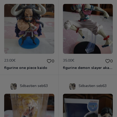
23.00€
35.00€
0
0
figurine one piece kaido
figurine demon slayer akaza officielle &ichiban
Sébastien seb63
Sébastien seb63