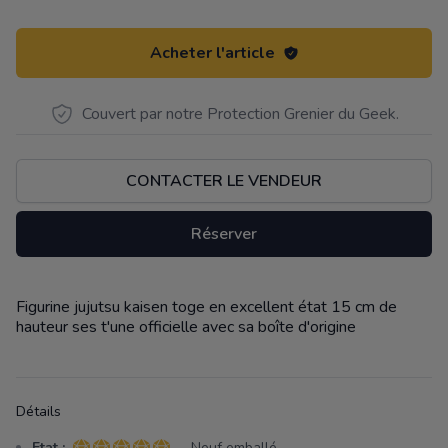
Acheter l'article
Couvert par notre Protection Grenier du Geek.
CONTACTER LE VENDEUR
Réserver
Figurine jujutsu kaisen toge en excellent état 15 cm de
Description
hauteur ses t'une officielle avec sa boîte d'origine
Détails
Etat :
- Neuf emballé