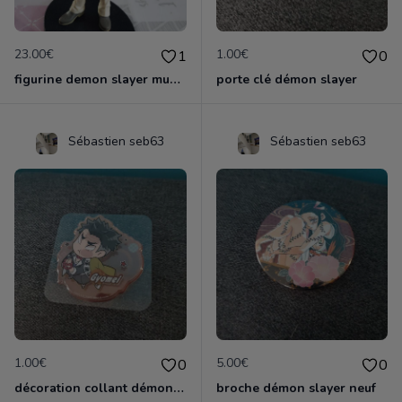
23.00€
1.00€
1
0
figurine demon slayer muzan
porte clé démon slayer
Sébastien seb63
Sébastien seb63
1.00€
5.00€
0
0
décoration collant démon slayer neuf
broche démon slayer neuf