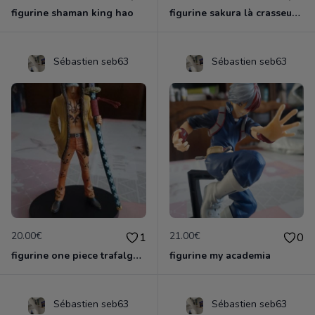
figurine shaman king hao
figurine sakura là crasseuse de cartes
Sébastien seb63
Sébastien seb63
20.00€
21.00€
1
0
figurine one piece trafalga law officielle
figurine my academia
Sébastien seb63
Sébastien seb63