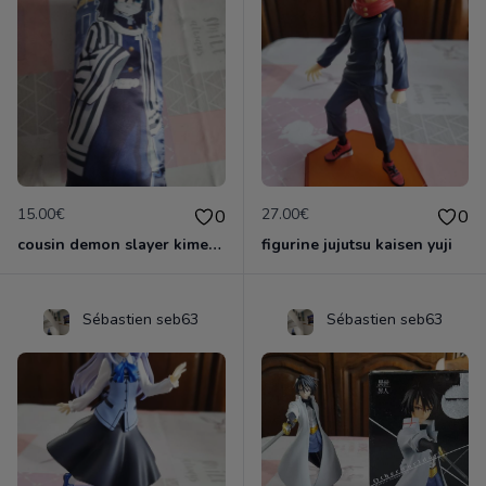
15.00€
27.00€
0
0
cousin demon slayer kimestsu neuf
figurine jujutsu kaisen yuji
Sébastien seb63
Sébastien seb63