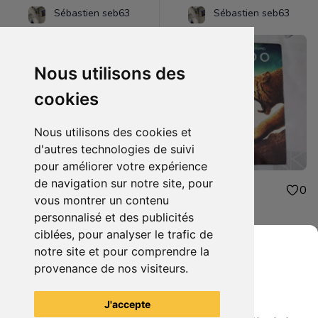
Sébastien seb63
Sébastien seb63
Nous utilisons des
cookies
Nous utilisons des cookies et
d'autres technologies de suivi
pour améliorer votre expérience
de navigation sur notre site, pour
48.00€
1.00€
0
0
vous montrer un contenu
figurine one piece oden
dvd 10.000
personnalisé et des publicités
ciblées, pour analyser le trafic de
notre site et pour comprendre la
provenance de nos visiteurs.
Grenier du Geek
Voir tous les articles du vendeur
J'accepte