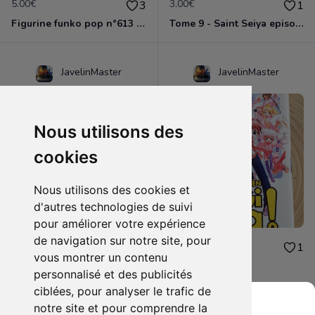
5.00€
3.00€
3
1
Figurine funko pop n°613 - Dragon ball z - Nappa
Tome 9 - Saint Seiya episode G
JavelinMaster
JavelinMaster
Nous utilisons des
cookies
Nous utilisons des cookies et
d'autres technologies de suivi
pour améliorer votre expérience
de navigation sur notre site, pour
2.00€
2.00€
1
1
vous montrer un contenu
Negi ma tome 9
Negi ma tome 5
personnalisé et des publicités
ciblées, pour analyser le trafic de
notre site et pour comprendre la