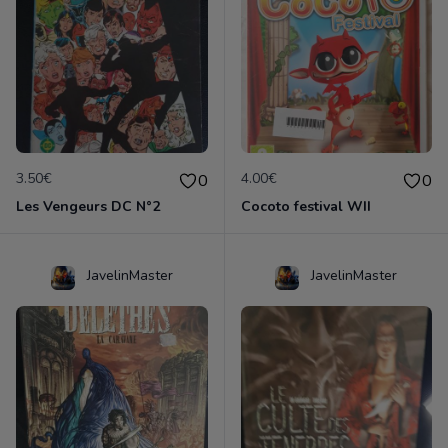
3.50€
4.00€
0
0
Les Vengeurs DC N°2
Cocoto festival WII
JavelinMaster
JavelinMaster