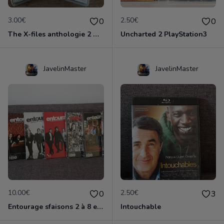
3.00€
2.50€
0
0
The X-files anthologie 2 DVD
Uncharted 2 PlayStation3
JavelinMaster
JavelinMaster
10.00€
2.50€
0
3
Entourage sfaisons 2 à 8 en dvd
Intouchable