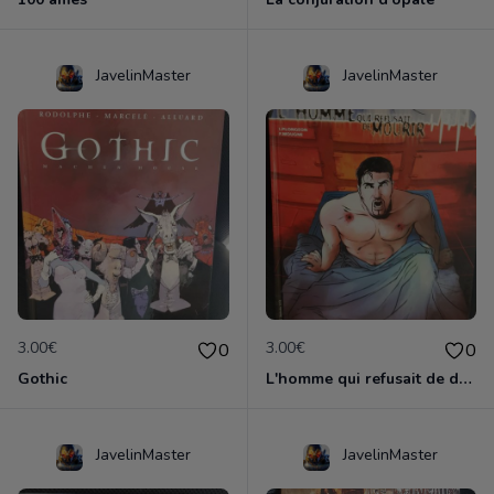
JavelinMaster
JavelinMaster
3.00€
3.00€
0
0
Gothic
L'homme qui refusait de dormir
JavelinMaster
JavelinMaster