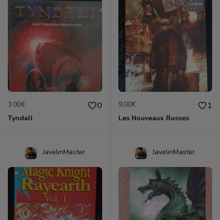
3.00€
9.00€
0
1
Tyndall
Les Nouveaux Russes
JavelinMaster
JavelinMaster