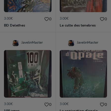
3.00€
3.00€
0
0
BD Delethes
Le culte des tenebres
JavelinMaster
JavelinMaster
3.00€
3.00€
0
0
100 ames
La conjuration d'opale