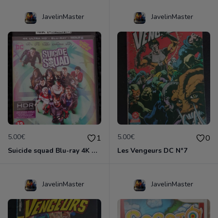
JavelinMaster
JavelinMaster
5.00€
5.00€
1
0
Suicide squad Blu-ray 4K ultra HD
Les Vengeurs DC N°7
JavelinMaster
JavelinMaster