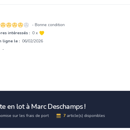
- Bonne condition
4 sur 5 étoiles
es intéressés :
0 x
 ligne le :
06/02/2026
-
e en lot à Marc Deschamps !
omise sur les frais de port
7
article(s) disponibles