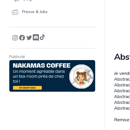
Presse & Jobs
Abs
Publicité
Je vend
Descrip
Abstrac
Abstract
Abstrac
Abstrac
Abstrac
Abstrac
Remise 