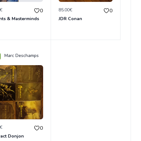
0€
85.00€
0
0
nts & Masterminds
JDR Conan
Marc Deschamps
0€
0
ract Donjon