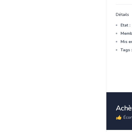
Détails
Etat :
Membr
Mis en
Tags :
Achèt
Écon