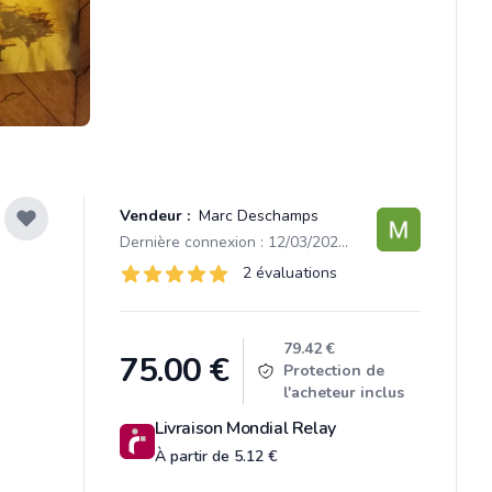
Vendeur :
Marc Deschamps
Dernière connexion : 12/03/2026 20:48
Évaluations
2 évaluations
2 sur 5 étoiles
Product information
79.42 €
75.00
€
Protection de
l'acheteur inclus
Livraison Mondial Relay
À partir de 5.12 €