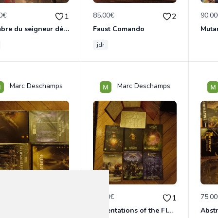
0€
85.00€
90.0
1
2
L'ombre du seigneur démon
Faust Comando
Muta
jdr
Marc Deschamps
Marc Deschamps
0€
90.00€
75.0
0
1
 : Divinité Perdue
Lamentations of the Flame Princess
Abst