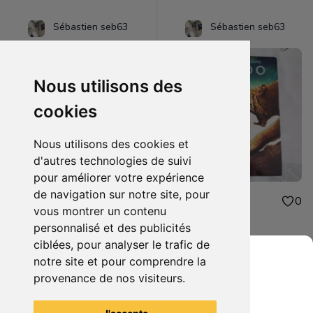
Sébastien seb63
Sébastien seb63
Nous utilisons des
cookies
Nous utilisons des cookies et
d'autres technologies de suivi
pour améliorer votre expérience
de navigation sur notre site, pour
48.00€
1.00€
0
0
vous montrer un contenu
figurine one piece oden
dvd 10.000
personnalisé et des publicités
ciblées, pour analyser le trafic de
notre site et pour comprendre la
provenance de nos visiteurs.
Grenier du Geek
Voir tous les articles du vendeur