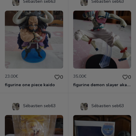
Sébastien seb63
Sébastien seb63
23.00€
35.00€
0
0
figurine one piece kaido
figurine demon slayer akaza officielle &ichiban
Sébastien seb63
Sébastien seb63