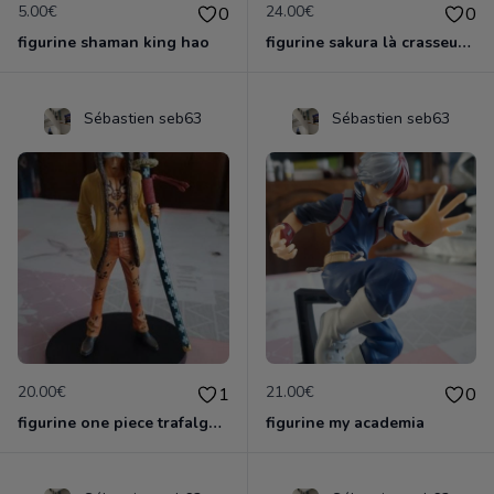
5.00€
24.00€
0
0
figurine shaman king hao
figurine sakura là crasseuse de cartes
Sébastien seb63
Sébastien seb63
20.00€
21.00€
1
0
figurine one piece trafalga law officielle
figurine my academia