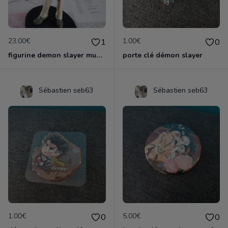
23.00€
1.00€
1
0
figurine demon slayer muzan
porte clé démon slayer
Sébastien seb63
Sébastien seb63
1.00€
5.00€
0
0