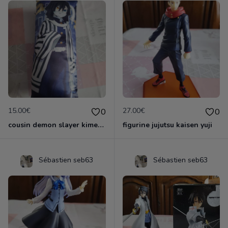
15.00€
27.00€
0
0
cousin demon slayer kimestsu neuf
figurine jujutsu kaisen yuji
Sébastien seb63
Sébastien seb63