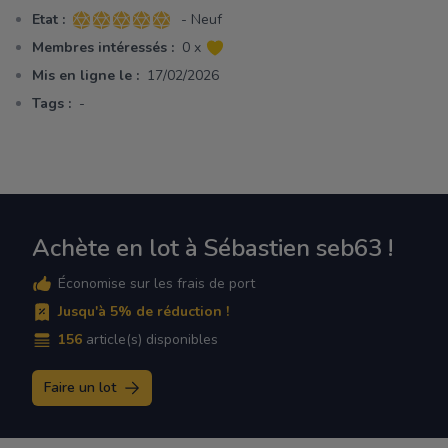
Etat :
- Neuf
5 sur 5 étoiles
Membres intéressés :
0 x
Mis en ligne le :
17/02/2026
Tags :
-
Achète en lot à Sébastien seb63 !
Économise sur les frais de port
Jusqu'à 5% de réduction !
156
article(s) disponibles
Faire un lot