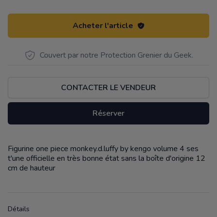
Acheter l'article
Couvert par notre Protection Grenier du Geek.
CONTACTER LE VENDEUR
Réserver
Figurine one piece monkey.d.luffy by kengo volume 4 ses
Description
t'une officielle en très bonne état sans la boîte d'origine 12
cm de hauteur
Détails