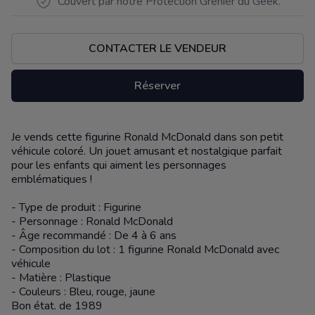
Couvert par notre Protection Grenier du Geek.
CONTACTER LE VENDEUR
Réserver
Je vends cette figurine Ronald McDonald dans son petit
Description
véhicule coloré. Un jouet amusant et nostalgique parfait
pour les enfants qui aiment les personnages
emblématiques !
- Type de produit : Figurine
- Personnage : Ronald McDonald
- Âge recommandé : De 4 à 6 ans
- Composition du lot : 1 figurine Ronald McDonald avec
véhicule
- Matière : Plastique
- Couleurs : Bleu, rouge, jaune
Bon état. de 1989