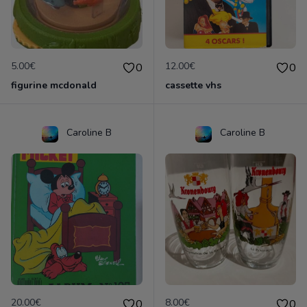
5.00€
12.00€
0
0
figurine mcdonald
cassette vhs
Caroline B
Caroline B
20.00€
8.00€
0
0