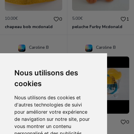
10.00€
5.00€
0
1
chapeau bob mcdonald
peluche Furby Mcdonald
Caroline B
Caroline B
Nous utilisons des
cookies
Nous utilisons des cookies et
d'autres technologies de suivi
pour améliorer votre expérience
de navigation sur notre site, pour
4.00€
4.00€
0
0
vous montrer un contenu
peluche mcdonald
jouet mcdonald
personnalisé et des publicités