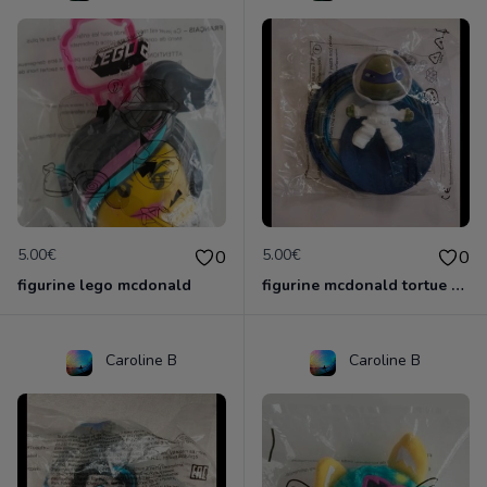
5.00€
5.00€
0
0
figurine lego mcdonald
figurine mcdonald tortue ninja
Caroline B
Caroline B