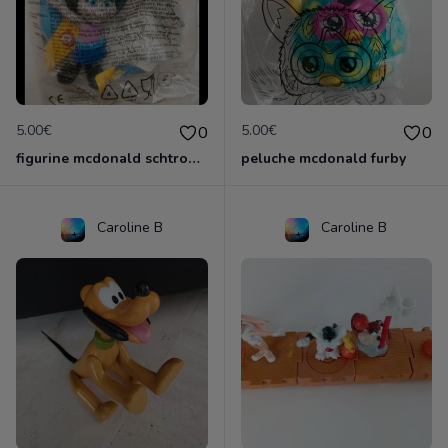
5.00€
5.00€
0
0
figurine mcdonald schtroumpf
peluche mcdonald furby
Caroline B
Caroline B