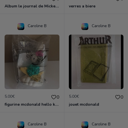
Album le journal de Mickey vintage ancien
verres a biere
Caroline B
Caroline B
5.00€
5.00€
0
0
figurine mcdonald hello kitty
jouet mcdonald
Caroline B
Caroline B