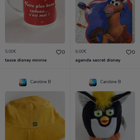
5.00€
6.00€
0
0
tasse disney minnie
agenda secret disney
Caroline B
Caroline B