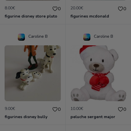
8.00€
20.00€
0
0
figurine disney store pluto
figurines mcdonald
Caroline B
Caroline B
9.00€
10.00€
0
0
figurines disney bully
peluche sergent major