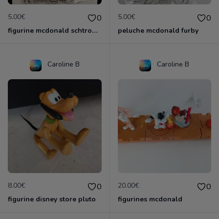
5.00€
5.00€
0
0
figurine mcdonald schtroumpf
peluche mcdonald furby
Caroline B
Caroline B
8.00€
20.00€
0
0
figurine disney store pluto
figurines mcdonald