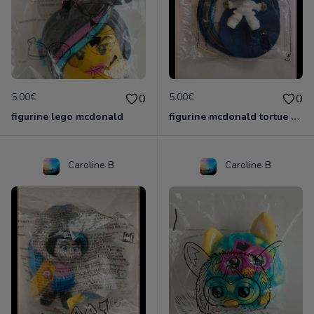
5.00€
5.00€
0
0
figurine lego mcdonald
figurine mcdonald tortue ninja
Caroline B
Caroline B