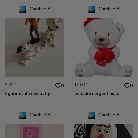
Caroline B
Caroline B
9.00€
10.00€
0
0
figurines disney bully
peluche sergent major
Caroline B
Caroline B