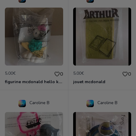
5.00€
5.00€
0
0
figurine mcdonald hello kitty
jouet mcdonald
Caroline B
Caroline B