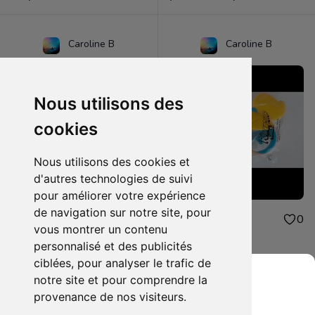
Caroline B
Caroline B
Nous utilisons des
cookies
Nous utilisons des cookies et
d'autres technologies de suivi
pour améliorer votre expérience
de navigation sur notre site, pour
4.00€
4.00€
0
0
vous montrer un contenu
peluche mcdonald
jouet mcdonald
personnalisé et des publicités
ciblées, pour analyser le trafic de
notre site et pour comprendre la
provenance de nos visiteurs.