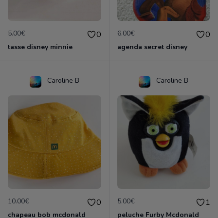
5.00€
6.00€
0
0
tasse disney minnie
agenda secret disney
Caroline B
Caroline B
10.00€
5.00€
0
1
chapeau bob mcdonald
peluche Furby Mcdonald