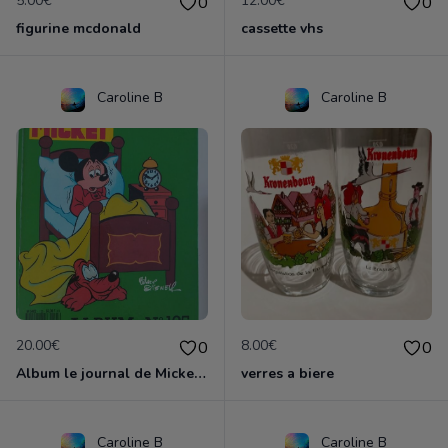
5.00€
12.00€
0
0
figurine mcdonald
cassette vhs
Caroline B
Caroline B
20.00€
8.00€
0
0
Album le journal de Mickey vintage ancien
verres a biere
Caroline B
Caroline B