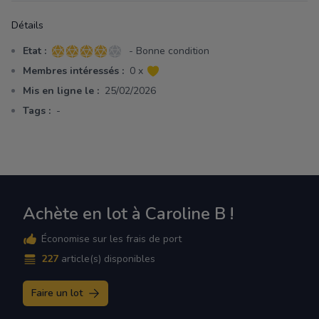
Détails
Etat :
- Bonne condition
4 sur 5 étoiles
Membres intéressés :
0 x
Mis en ligne le :
25/02/2026
Tags :
-
Achète en lot à Caroline B !
Économise sur les frais de port
227
article(s) disponibles
Faire un lot