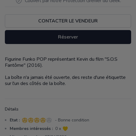
Couvert par notre Protection Grenier du Geek.
CONTACTER LE VENDEUR
Réserver
Figurine Funko POP représentant Kevin du film "S.O.S
Description
Fantôme" (2016).
La boîte n'a jamais été ouverte, des reste d'une étiquette
sur l'un des côtés de la boîte.
Détails
Etat :
- Bonne condition
4 sur 5 étoiles
Membres intéressés :
0 x