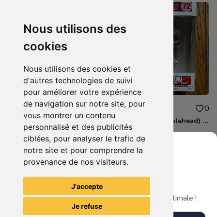
Nous utilisons des
cookies
Nous utilisons des cookies et
d'autres technologies de suivi
pour améliorer votre expérience
de navigation sur notre site, pour
7.00€
2.50€
1
0
vous montrer un contenu
Funko POP - Maléfique
Funko POP (Bobblehead) - Ultron
personnalisé et des publicités
ciblées, pour analyser le trafic de
notre site et pour comprendre la
provenance de nos visiteurs.
Grenier du Geek
Voir tous les articles du vendeur
J'accepte
Télécharge notre app pour une expérience optimale !
Je refuse