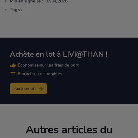
Mis en ligne le :
07/04/2026
Tags :
-
Achète en lot à LIVI@THAN !
Économise sur les frais de port
6
article(s) disponibles
Faire un lot
Autres articles du