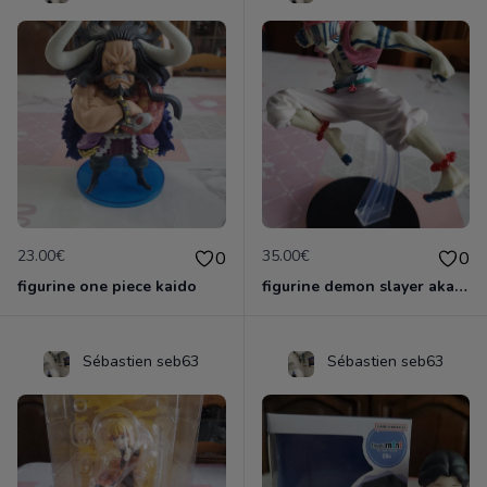
23.00€
35.00€
0
0
figurine one piece kaido
figurine demon slayer akaza officielle &ichiban
Sébastien seb63
Sébastien seb63