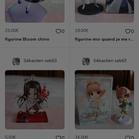
25.00€
18.00€
0
0
figurine Bloom chino
figurine moi quand je me reincarne en slime
Sébastien seb63
Sébastien seb63
5.00€
24.00€
0
0