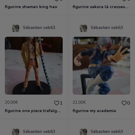
figurine shaman king hao
figurine sakura là crasseuse de cartes
Sébastien seb63
Sébastien seb63
20.00€
21.00€
1
0
figurine one piece trafalga law officielle
figurine my academia
Sébastien seb63
Sébastien seb63