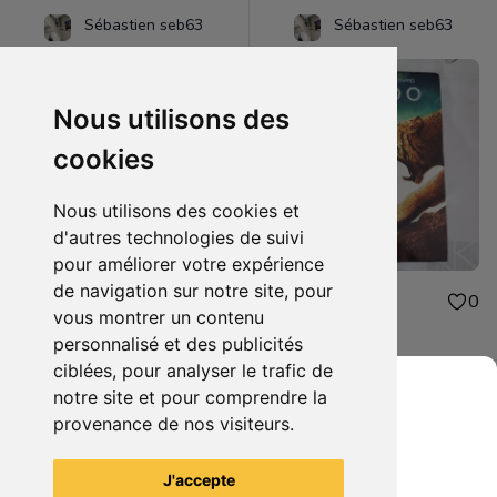
Sébastien seb63
Sébastien seb63
Nous utilisons des
cookies
Nous utilisons des cookies et
d'autres technologies de suivi
pour améliorer votre expérience
de navigation sur notre site, pour
48.00€
1.00€
0
0
vous montrer un contenu
figurine one piece oden
dvd 10.000
personnalisé et des publicités
ciblées, pour analyser le trafic de
notre site et pour comprendre la
provenance de nos visiteurs.
Grenier du Geek
Voir tous les articles du vendeur
J'accepte