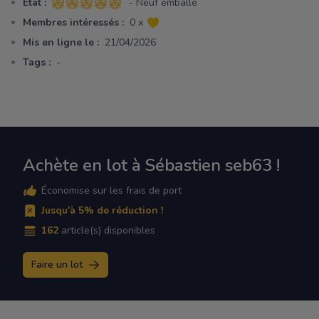
Etat :
- Neuf emballé
5 sur 5 étoiles
Membres intéressés :
0 x
Mis en ligne le :
21/04/2026
Tags :
-
Achète en lot à Sébastien seb63 !
Économise sur les frais de port
Jusqu'à 5% de réduction !
162
article(s) disponibles
Faire un lot