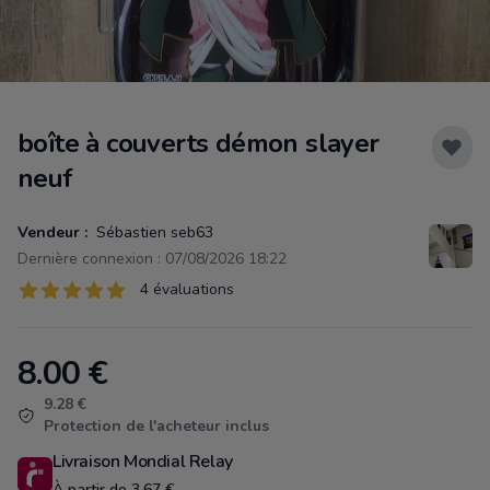
boîte à couverts démon slayer
neuf
Vendeur :
Sébastien seb63
Dernière connexion : 07/08/2026 18:22
Évaluations
4 évaluations
4 sur 5 étoiles
8.00
€
Product information
9.28 €
Protection de l'acheteur inclus
Livraison Mondial Relay
À partir de 3.67 €