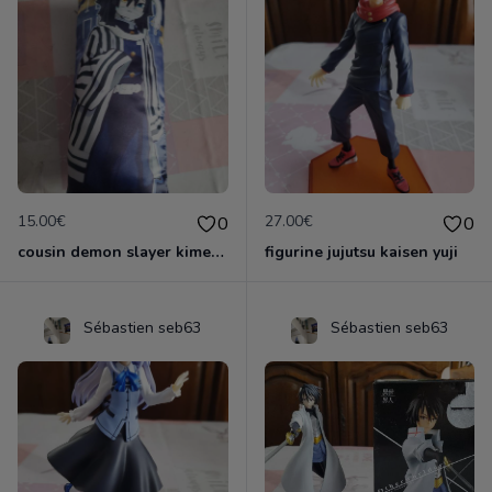
15.00€
27.00€
0
0
cousin demon slayer kimestsu neuf
figurine jujutsu kaisen yuji
Sébastien seb63
Sébastien seb63