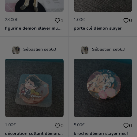
23.00€
1.00€
1
0
figurine demon slayer muzan
porte clé démon slayer
Sébastien seb63
Sébastien seb63
1.00€
5.00€
0
0
décoration collant démon slayer neuf
broche démon slayer neuf