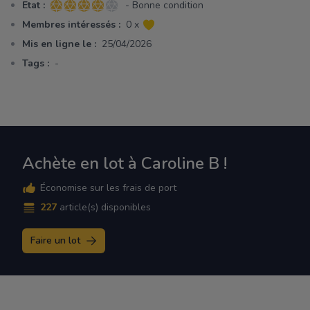
Etat :
- Bonne condition
4 sur 5 étoiles
Membres intéressés :
0 x
Mis en ligne le :
25/04/2026
Tags :
-
Achète en lot à Caroline B !
Économise sur les frais de port
227
article(s) disponibles
Faire un lot