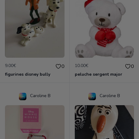
9.00€
10.00€
0
0
figurines disney bully
peluche sergent major
Caroline B
Caroline B