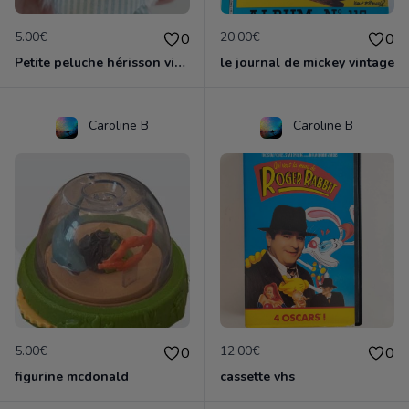
5.00€
20.00€
0
0
Petite peluche hérisson vintage tartine et chocolat
le journal de mickey vintage
Caroline B
Caroline B
5.00€
12.00€
0
0
figurine mcdonald
cassette vhs