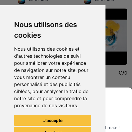
Nous utilisons des
cookies
Nous utilisons des cookies et
d'autres technologies de suivi
pour améliorer votre expérience
de navigation sur notre site, pour
4.00€
4.00€
0
0
vous montrer un contenu
peluche mcdonald
jouet mcdonald
personnalisé et des publicités
ciblées, pour analyser le trafic de
notre site et pour comprendre la
provenance de nos visiteurs.
Grenier du Geek
Voir tous les articles du vendeur
J'accepte
Télécharge notre app pour une expérience optimale !