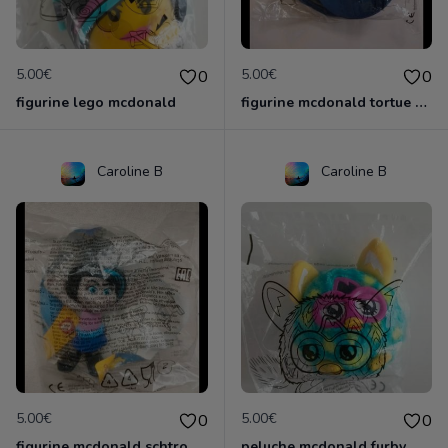
5.00€
5.00€
0
0
figurine lego mcdonald
figurine mcdonald tortue ninja
Caroline B
Caroline B
5.00€
5.00€
0
0
figurine mcdonald schtroumpf
peluche mcdonald furby