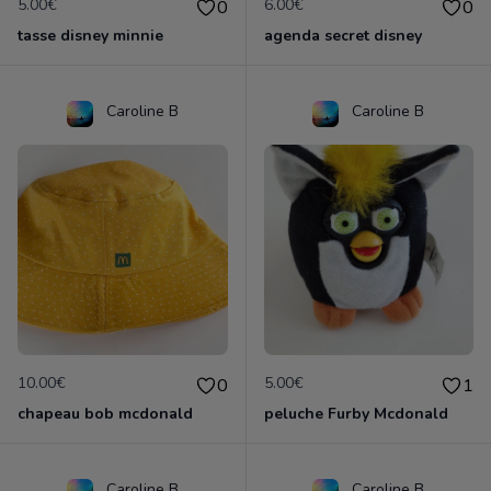
5.00€
6.00€
0
0
tasse disney minnie
agenda secret disney
Caroline B
Caroline B
10.00€
5.00€
0
1
chapeau bob mcdonald
peluche Furby Mcdonald
Caroline B
Caroline B