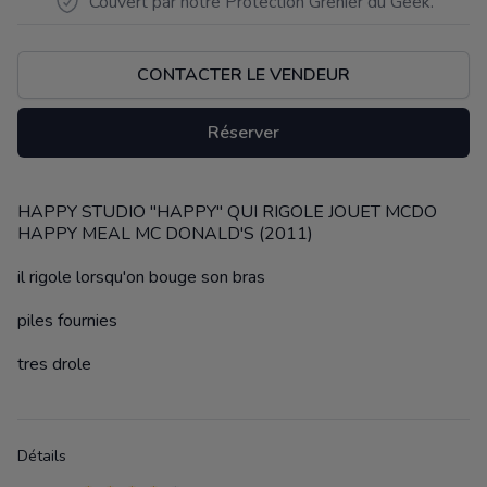
Couvert par notre Protection Grenier du Geek.
CONTACTER LE VENDEUR
Réserver
HAPPY STUDIO "HAPPY" QUI RIGOLE JOUET MCDO
Description
HAPPY MEAL MC DONALD'S (2011)
il rigole lorsqu'on bouge son bras
piles fournies
tres drole
Détails