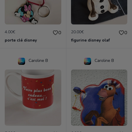
4.00€
20.00€
0
0
porte clé disney
figurine disney olaf
Caroline B
Caroline B