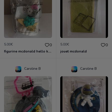
5.00€
5.00€
0
0
figurine mcdonald hello kitty
jouet mcdonald
Caroline B
Caroline B