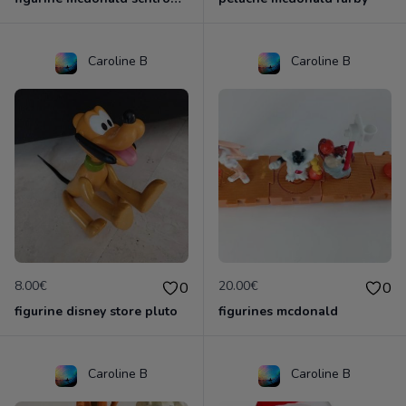
Caroline B
Caroline B
8.00€
20.00€
0
0
figurine disney store pluto
figurines mcdonald
Caroline B
Caroline B