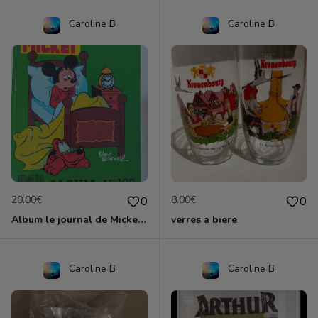
Caroline B
Caroline B
20.00€
8.00€
0
0
Album le journal de Mickey vintage ancien
verres a biere
Caroline B
Caroline B