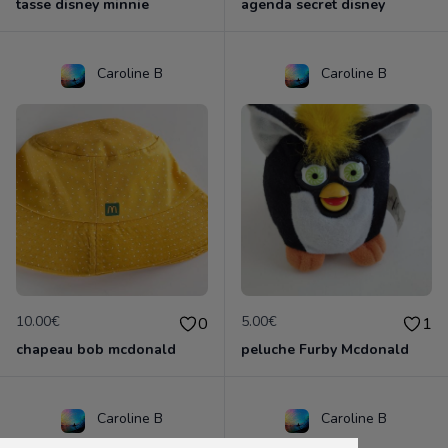
tasse disney minnie
agenda secret disney
Caroline B
Caroline B
10.00€
5.00€
0
1
chapeau bob mcdonald
peluche Furby Mcdonald
Caroline B
Caroline B