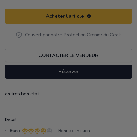
Acheter l'article
Couvert par notre Protection Grenier du Geek.
CONTACTER LE VENDEUR
Réserver
en tres bon etat
Description
Détails
Etat :
- Bonne condition
4 sur 5 étoiles