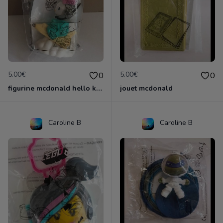
5.00€
5.00€
0
0
figurine mcdonald hello kitty
jouet mcdonald
Caroline B
Caroline B