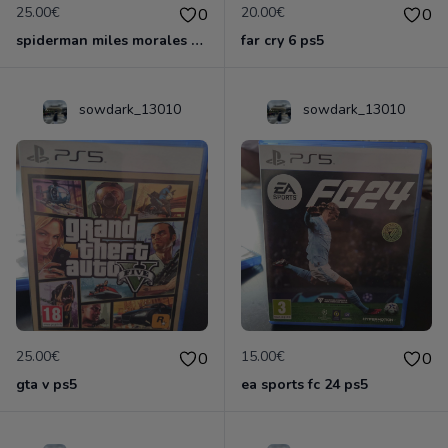
25.00€
20.00€
0
0
spiderman miles morales ps5
far cry 6 ps5
sowdark_13010
sowdark_13010
25.00€
15.00€
0
0
gta v ps5
ea sports fc 24 ps5