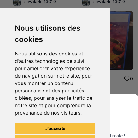
sowdark_13010
sowdark_13010
Nous utilisons des
cookies
Nous utilisons des cookies et
d'autres technologies de suivi
pour améliorer votre expérience
de navigation sur notre site, pour
15.00€
15.00€
0
0
vous montrer un contenu
fifa 23 ps5
nba2k23
personnalisé et des publicités
ciblées, pour analyser le trafic de
notre site et pour comprendre la
provenance de nos visiteurs.
Grenier du Geek
Voir tous les articles du vendeur
J'accepte
Télécharge notre app pour une expérience optimale !