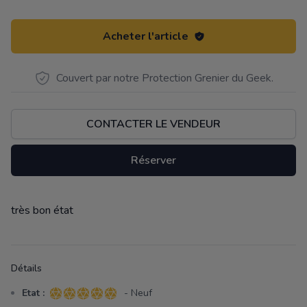
Acheter l'article
Couvert par notre Protection Grenier du Geek.
CONTACTER LE VENDEUR
Réserver
très bon état
Description
Détails
Etat :
- Neuf
5 sur 5 étoiles