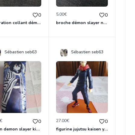
€
5.00€
0
0
décoration collant démon slayer neuf
broche démon slayer neuf
Sébastien seb63
Sébastien seb63
0€
27.00€
0
0
cousin demon slayer kimestsu neuf
figurine jujutsu kaisen yuji