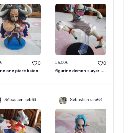
0€
35.00€
0
0
ine one piece kaido
figurine demon slayer akaza officielle &ichiban
Sébastien seb63
Sébastien seb63