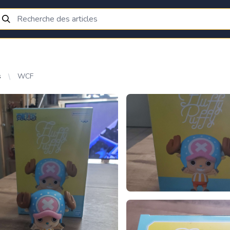
s
WCF