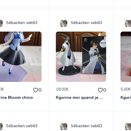
Sébastien seb63
Sébastien seb63
0€
18.00€
5.00
0
0
rine Bloom chino
figurine moi quand je me reincarne en slime
Sébastien seb63
Sébastien seb63