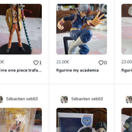
0€
21.00€
23.0
1
0
figurine one piece trafalga law officielle
figurine my academia
figur
Sébastien seb63
Sébastien seb63