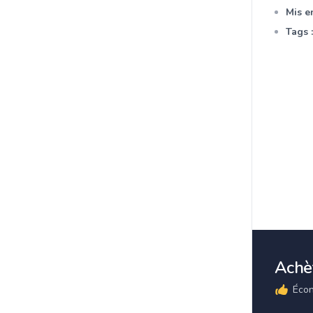
Mis en
Tags :
Achèt
Écon