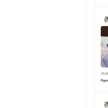
25.0
figu