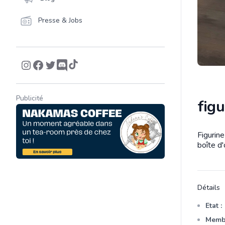
Presse & Jobs
Publicité
figu
Figurin
Descrip
boîte d'
Détails
Etat :
Membr