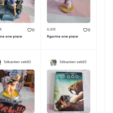
0€
6.00€
0
0
ine one piece
figurine one piece
Sébastien seb63
Sébastien seb63