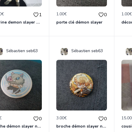
0€
1.00€
1.00
1
0
figurine demon slayer muzan
porte clé démon slayer
Sébastien seb63
Sébastien seb63
€
3.00€
15.0
0
0
broche démon slayer neuf
broche démon slayer neuf