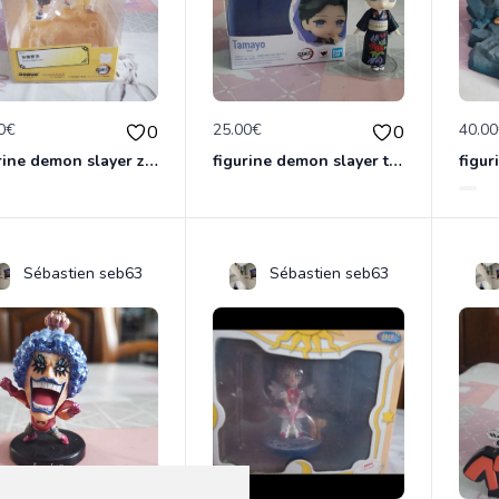
0€
25.00€
40.0
0
0
figurine demon slayer zénith officielle
figurine demon slayer tamayo
figur
Sébastien seb63
Sébastien seb63