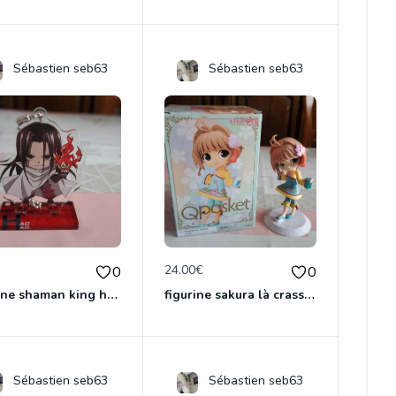
Sébastien seb63
Sébastien seb63
€
24.00€
0
0
figurine shaman king hao
figurine sakura là crasseuse de cartes
Sébastien seb63
Sébastien seb63