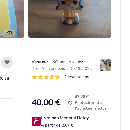
Vendeur :
Sébastien seb63
Dernière connexion : 07/08/2026 18:22
Évaluations
4 évaluations
ec sa
4 sur 5 étoiles
Product information
43.20 €
40.00
€
Protection de
l'acheteur inclus
Livraison Mondial Relay
À partir de 3.67 €