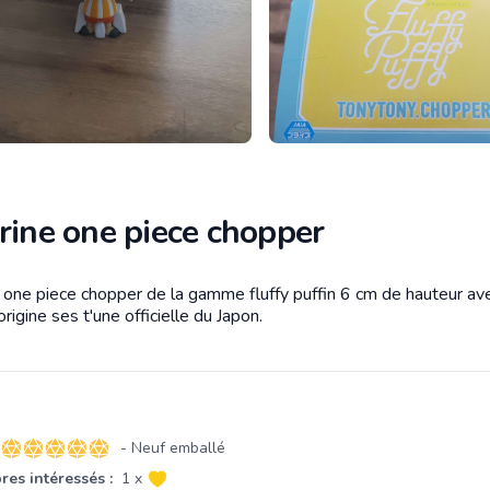
rine one piece chopper
e one piece chopper de la gamme fluffy puffin 6 cm de hauteur av
tion
origine ses t'une officielle du Japon.
- Neuf emballé
5 sur 5 étoiles
es intéressés :
1 x