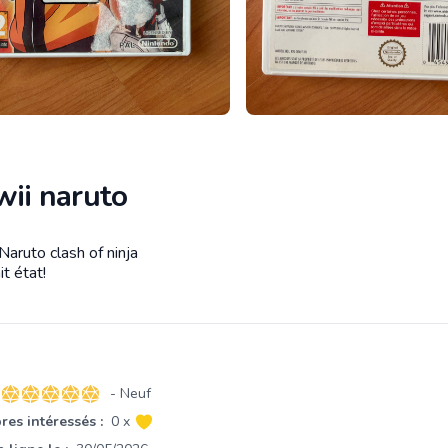
wii naruto
Naruto clash of ninja
tion
it état!
- Neuf
5 sur 5 étoiles
es intéressés :
0 x