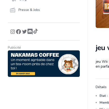
Presse & Jobs
jeu 
Publicité
jeu Wii 
Descrip
en parfa
Détails
Etat :
Membr