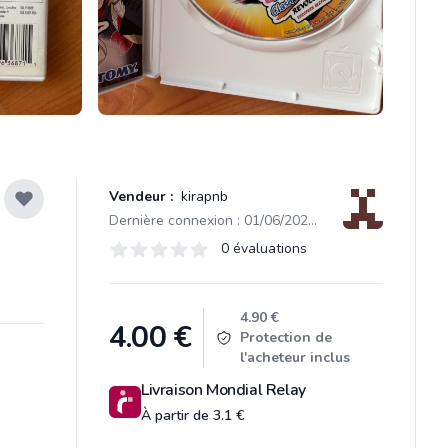
Vendeur :
kirapnb
Dernière connexion : 01/06/2026 21:33
Évaluations
0 évaluations
0 sur 5 étoiles
Product information
4.90 €
4.00
€
Protection de
l'acheteur inclus
Livraison Mondial Relay
À partir de 3.1 €