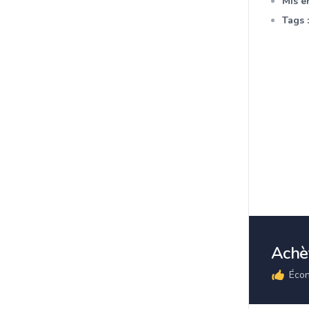
Mis en
Tags :
Achèt
Écon