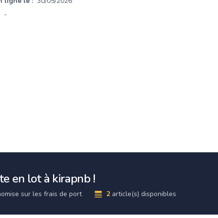
 ligne le :
30/05/2026
-
e en lot à kirapnb !
omise sur les frais de port
2
article(s) disponibles