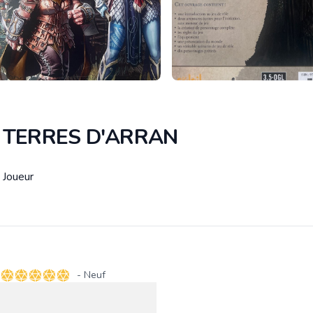
 TERRES D'ARRAN
 Joueur
tion
- Neuf
5 sur 5 étoiles
es intéressés :
0 x