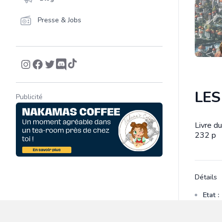
Presse & Jobs
LES
Publicité
Livre du
Descrip
232 p
Détails
Etat :
Membr