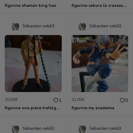
figurine shaman king hao
figurine sakura là crasseuse de cartes
Sébastien seb63
Sébastien seb63
20.00€
21.00€
1
0
figurine one piece trafalga law officielle
figurine my academia
Sébastien seb63
Sébastien seb63