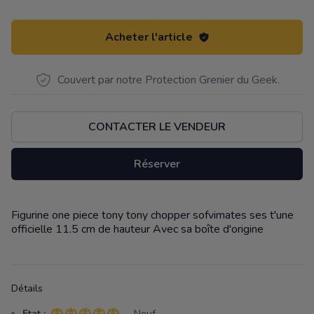
Acheter l'article
Couvert par notre Protection Grenier du Geek.
CONTACTER LE VENDEUR
Réserver
Figurine one piece tony tony chopper sofvimates ses t'une
Description
officielle 11.5 cm de hauteur Avec sa boîte d'origine
Détails
Etat :
- Neuf