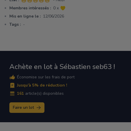
5 sur 5 étoiles
Membres intéressés :
0 x
Mis en ligne le :
12/06/2026
Tags :
-
Achète en lot à Sébastien seb63 !
Économise sur les frais de port
Jusqu'à 5% de réduction !
161
article(s) disponibles
Faire un lot