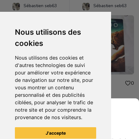
Sébastien seb63
Sébastien seb63
Nous utilisons des
cookies
Nous utilisons des cookies et
d'autres technologies de suivi
pour améliorer votre expérience
de navigation sur notre site, pour
48.00€
1.00€
0
0
vous montrer un contenu
figurine one piece oden
dvd 10.000
personnalisé et des publicités
ciblées, pour analyser le trafic de
notre site et pour comprendre la
provenance de nos visiteurs.
Grenier du Geek
Voir tous les articles du vendeur
J'accepte