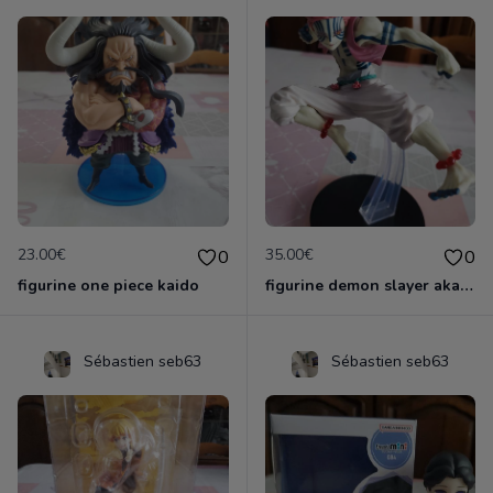
23.00€
35.00€
0
0
figurine one piece kaido
figurine demon slayer akaza officielle &ichiban
Sébastien seb63
Sébastien seb63