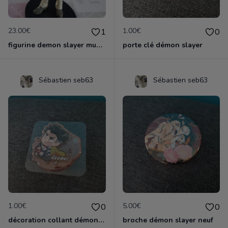
23.00€
1.00€
1
0
figurine demon slayer muzan
porte clé démon slayer
Sébastien seb63
Sébastien seb63
1.00€
5.00€
0
0
décoration collant démon slayer neuf
broche démon slayer neuf