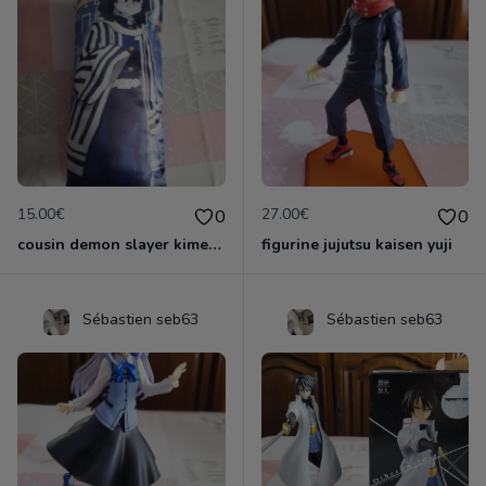
15.00€
27.00€
0
0
cousin demon slayer kimestsu neuf
figurine jujutsu kaisen yuji
Sébastien seb63
Sébastien seb63