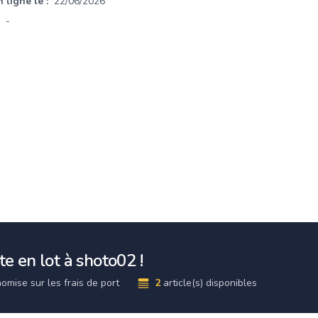
 ligne le :
22/06/2026
-
e en lot à shoto02 !
omise sur les frais de port
2
article(s) disponibles