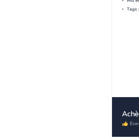
Mis en
Tags :
Achèt
Écon