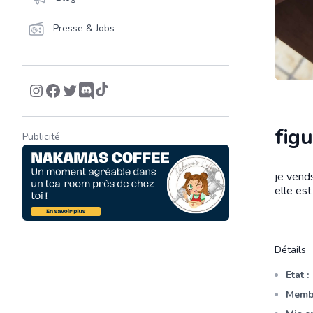
Presse & Jobs
fig
Publicité
je vends
Descrip
elle est
Détails
Etat :
Membr