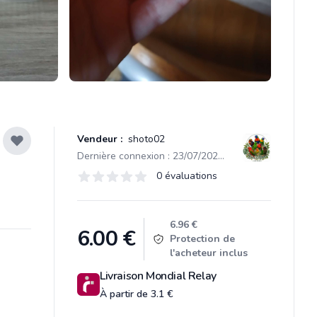
Vendeur :
shoto02
Dernière connexion : 23/07/2026 23:57
Évaluations
0 évaluations
0 sur 5 étoiles
Product information
6.96 €
6.00
€
Protection de
l'acheteur inclus
Livraison Mondial Relay
À partir de 3.1 €