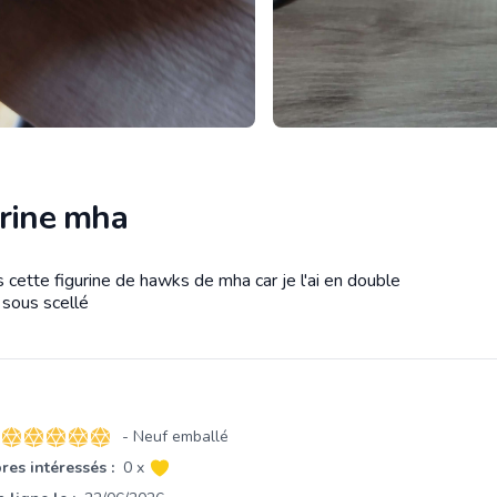
urine mha
 cette figurine de hawks de mha car je l'ai en double
tion
 sous scellé
- Neuf emballé
5 sur 5 étoiles
es intéressés :
0 x