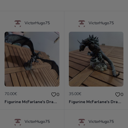
VictorHugo75
VictorHugo75
70.00€
35.00€
0
0
Figurine McFarlane's Dragons Quest for the Lost King Serie 2 Eternal Clan 2008 DELUXE
Figurine McFarlane's Dragons Quest for the Lost King Serie 3 Komodo Clan 2008
VictorHugo75
VictorHugo75