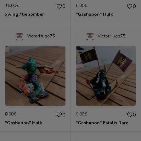
15.00€
8.00€
0
0
xwing / tiebomber
"Gashapon" Hulk
VictorHugo75
VictorHugo75
8.00€
9.00€
0
0
"Gashapon" Hulk
"Gashapon" Fatalis Rare