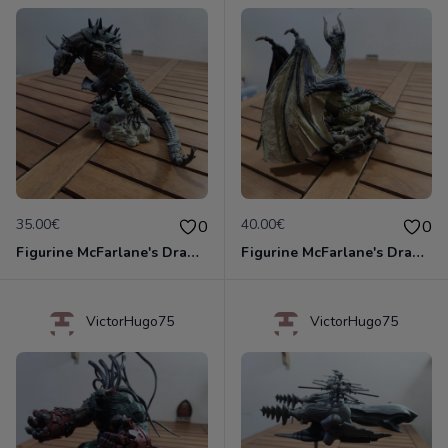
35.00€
40.00€
0
0
Figurine McFarlane's Dragons Quest for the Lost King Serie 3 Komodo Clan 2008
Figurine McFarlane's Dragons Quest for the Lost King Eternal Clan Dragon 2004
VictorHugo75
VictorHugo75