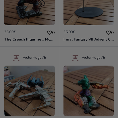
35.00€
35.00€
0
0
The Creech Figurine _ McFarlane Spawn Series 12
Final Fantasy VII Advent Children : Avion The Sierra 2009
VictorHugo75
VictorHugo75