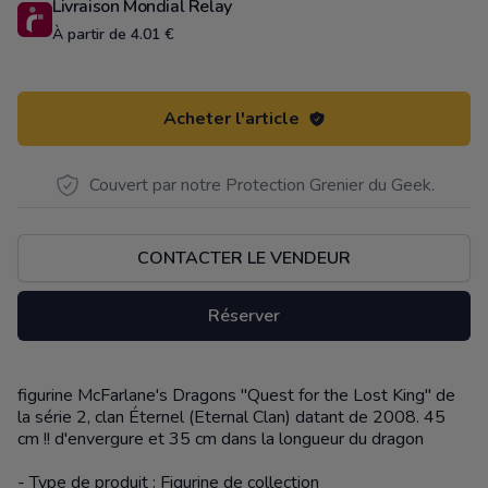
Livraison Mondial Relay
À partir de 4.01 €
Acheter l'article
Couvert par notre Protection Grenier du Geek.
CONTACTER LE VENDEUR
Réserver
figurine McFarlane's Dragons "Quest for the Lost King" de
Description
la série 2, clan Éternel (Eternal Clan) datant de 2008. 45
cm !! d'envergure et 35 cm dans la longueur du dragon
- Type de produit : Figurine de collection