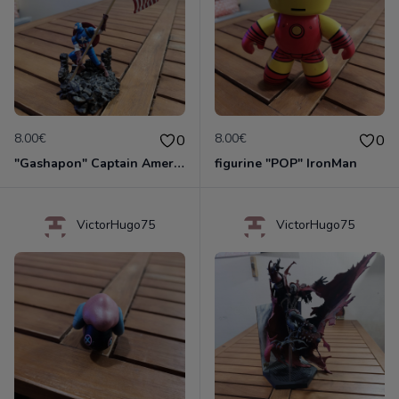
8.00€
8.00€
0
0
"Gashapon" Captain America
figurine "POP" IronMan
VictorHugo75
VictorHugo75