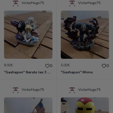
VictorHugo75
VictorHugo75
8.00€
5.00€
0
0
"Gashapon" Naruto les 3 ninjas Légendaire
"Gashapon" Rhino
VictorHugo75
VictorHugo75