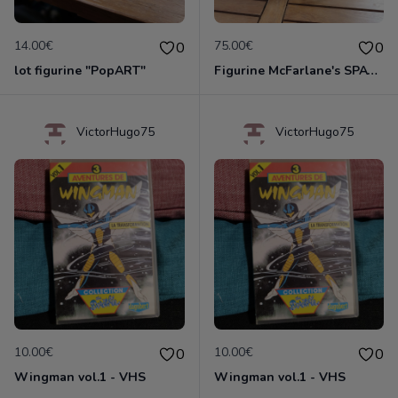
14.00€
75.00€
0
0
lot figurine "PopART"
Figurine McFarlane's SPAWN Serie 24 i-43
VictorHugo75
VictorHugo75
10.00€
10.00€
0
0
Wingman vol.1 - VHS
Wingman vol.1 - VHS