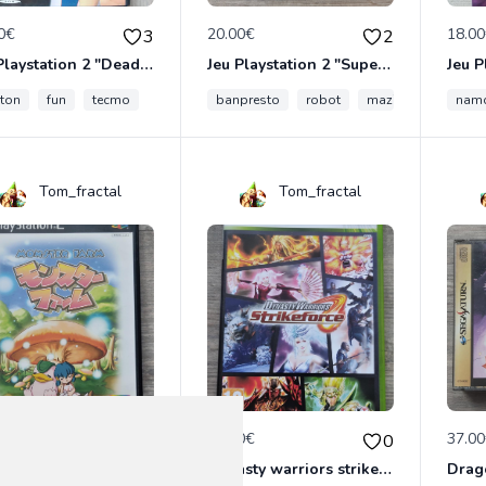
0€
20.00€
18.0
3
2
Jeu Playstation 2 "Dead or alive 2" version Japonaise
Jeu Playstation 2 "Super Robot Taisen Z" version Japonaise
ton
fun
tecmo
banpresto
robot
mazingerz
theb
nam
Tom_fractal
Tom_fractal
0€
10.00€
37.0
0
0
Monster Farm / Playstation 2 / version Jap
Dynasty warriors strikeforce / Xbox 360 / Pal FR