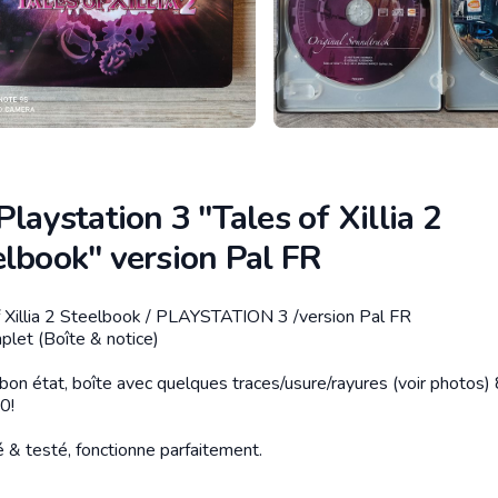
Playstation 3 "Tales of Xillia 2
elbook" version Pal FR
f Xillia 2 Steelbook / PLAYSTATION 3 /version Pal FR
tion
plet (Boîte & notice)
 bon état, boîte avec quelques traces/usure/rayures (voir photos)
0!
 & testé, fonctionne parfaitement.