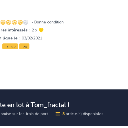
- Bonne condition
4 sur 5 étoiles
es intéressés :
2 x
 ligne le :
03/02/2021
namco
rpg
e en lot à Tom_fractal !
omise sur les frais de port
8
article(s) disponibles