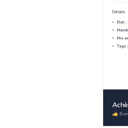
Détails
Etat :
Membr
Mis en
Tags :
Achèt
Écon