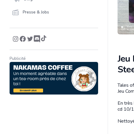
Presse & Jobs
Jeu 
Publicité
Ste
Tales o
Descrip
Jeu Com
En très
cd 10/1
Nettoyé