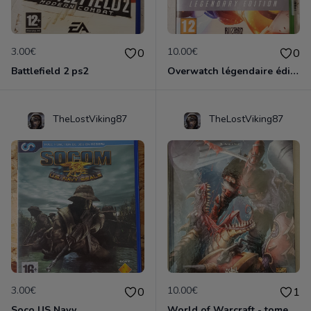
3.00€
10.00€
0
0
Battlefield 2 ps2
Overwatch légendaire édition
TheLostViking87
TheLostViking87
3.00€
10.00€
0
1
Soco US Navy
World of Warcraft - tome 5 Face à face