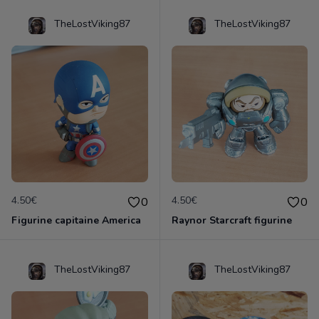
TheLostViking87
TheLostViking87
4.50€
4.50€
0
0
Figurine capitaine America
Raynor Starcraft figurine
TheLostViking87
TheLostViking87