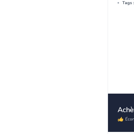
Tags :
Achèt
Écon