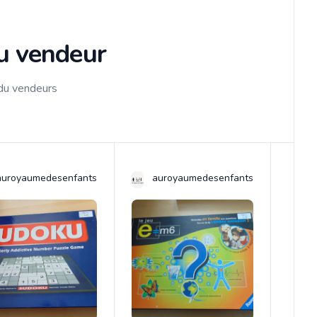
du vendeur
 du vendeurs
auroyaumedesenfants
auroyaumedesenfants