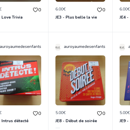
€
6.00€
6.00
0
0
- Love Trivia
JE3 - Plus belle la vie
JE4 
auroyaumedesenfants
auroyaumedesenfants
€
5.00€
5.00
0
0
- Intrus détecté
JE8 - Début de soirée
JE9 -