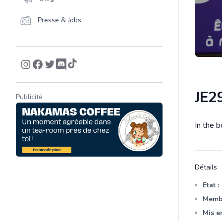
Presse & Jobs
JE29
Publicité
In the b
Descrip
Détails
Etat :
Membr
Mis en