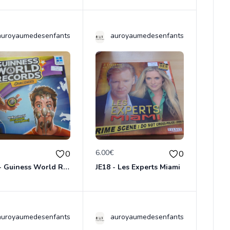
auroyaumedesenfants
auroyaumedesenfants
€
6.00€
0
0
JE17 - Guiness World Records
JE18 - Les Experts Miami
auroyaumedesenfants
auroyaumedesenfants