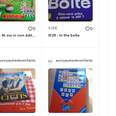
€
5.00€
0
0
JE28 - Ni oui ni non édition Premium
JE29 - In the boîte
auroyaumedesenfants
auroyaumedesenfants