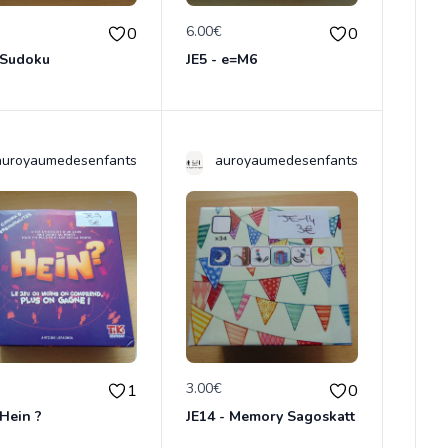
€
6.00€
0
0
- Sudoku
JE5 - e=M6
auroyaumedesenfants
auroyaumedesenfants
€
3.00€
1
0
 Hein ?
JE14 - Memory Sagoskatt