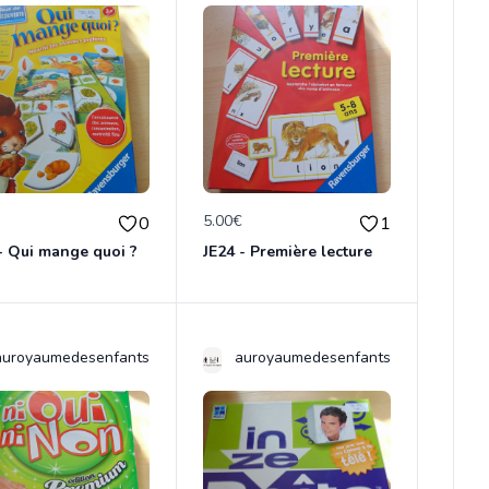
€
5.00€
0
1
- Qui mange quoi ?
JE24 - Première lecture
auroyaumedesenfants
auroyaumedesenfants