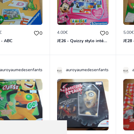
€
4.00€
5.00
0
0
 - ABC
JE26 - Quizzy stylo intéractif La maison de Mickey
auroyaumedesenfants
auroyaumedesenfants