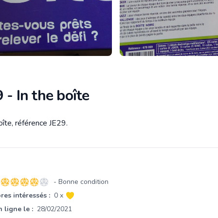
 - In the boîte
oîte, référence JE29.
tion
- Bonne condition
4 sur 5 étoiles
es intéressés :
0 x
 ligne le :
28/02/2021