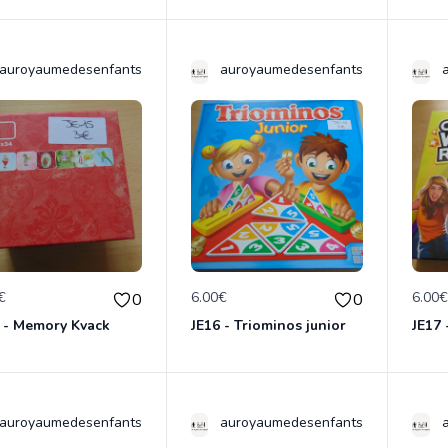
auroyaumedesenfants
auroyaumedesenfants
€
6.00€
6.00
0
0
 - Memory Kvack
JE16 - Triominos junior
auroyaumedesenfants
auroyaumedesenfants