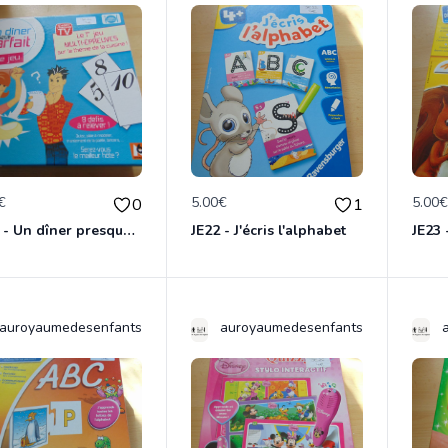
€
5.00€
5.00
0
1
JE20 - Un dîner presque parfait
JE22 - J'écris l'alphabet
JE23 
auroyaumedesenfants
auroyaumedesenfants