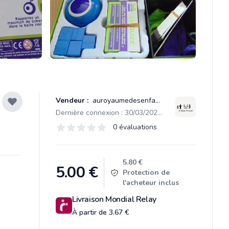
Vendeur :
auroyaumedesenfants
Dernière connexion : 30/03/2021 10:09
Évaluations
0 évaluations
0 sur 5 étoiles
Product information
5.80 €
5.00
€
Protection de
l'acheteur inclus
Livraison Mondial Relay
À partir de 3.67 €