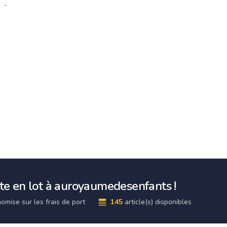
-
e en lot à auroyaumedesenfants !
omise sur les frais de port
145
article(s) disponibles