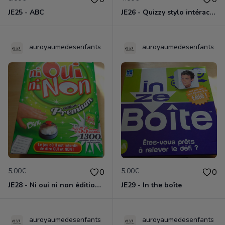
JE25 - ABC
JE26 - Quizzy stylo intéractif La maison de Mickey
auroyaumedesenfants
auroyaumedesenfants
5.00€
5.00€
0
0
JE28 - Ni oui ni non édition Premium
JE29 - In the boîte
auroyaumedesenfants
auroyaumedesenfants