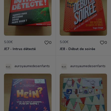
5.00€
5.00€
0
0
JE7 - Intrus détecté
JE8 - Début de soirée
auroyaumedesenfants
auroyaumedesenfants