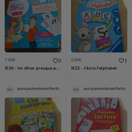
7.00€
5.00€
0
1
JE20 - Un dîner presque parfait
JE22 - J'écris l'alphabet
auroyaumedesenfants
auroyaumedesenfants