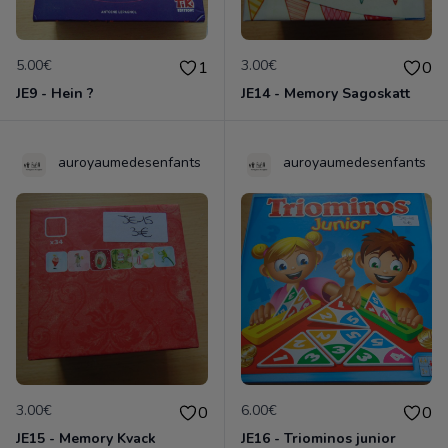
5.00€
3.00€
1
0
JE9 - Hein ?
JE14 - Memory Sagoskatt
auroyaumedesenfants
auroyaumedesenfants
3.00€
6.00€
0
0
JE15 - Memory Kvack
JE16 - Triominos junior