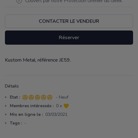
Couvert par notre Protection Grenier du Geek.
CONTACTER LE VENDEUR
Réserver
Kustom Metal, référence JE59.
Description
Détails
Etat :
- Neuf
5 sur 5 étoiles
Membres intéressés :
0 x
Mis en ligne le :
03/03/2021
Tags :
-