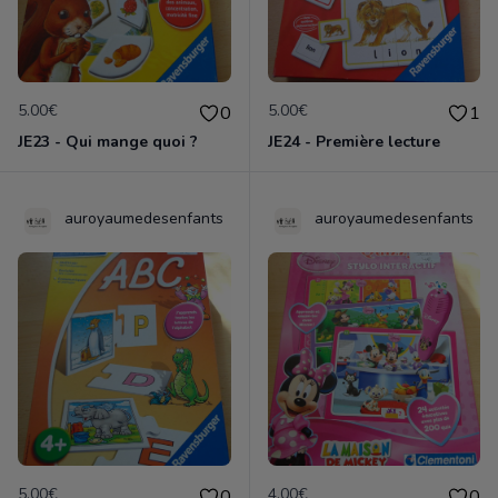
5.00€
5.00€
0
1
JE23 - Qui mange quoi ?
JE24 - Première lecture
auroyaumedesenfants
auroyaumedesenfants
5.00€
4.00€
0
0