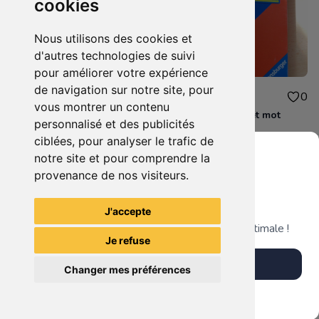
cookies
Nous utilisons des cookies et
d'autres technologies de suivi
pour améliorer votre expérience
de navigation sur notre site, pour
5.00€
4.00€
0
0
vous montrer un contenu
JE32 - Bienvenue chez les ch'tis
JE33 - Alphabet et mot
personnalisé et des publicités
ciblées, pour analyser le trafic de
notre site et pour comprendre la
provenance de nos visiteurs.
Grenier du Geek
Voir tous les articles du vendeur
J'accepte
Télécharge notre app pour une expérience optimale !
Je refuse
Télécharger l'app
Changer mes préférences
Plus tard