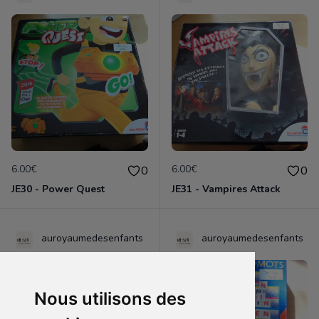
6.00€
6.00€
0
0
JE30 - Power Quest
JE31 - Vampires Attack
auroyaumedesenfants
auroyaumedesenfants
Nous utilisons des