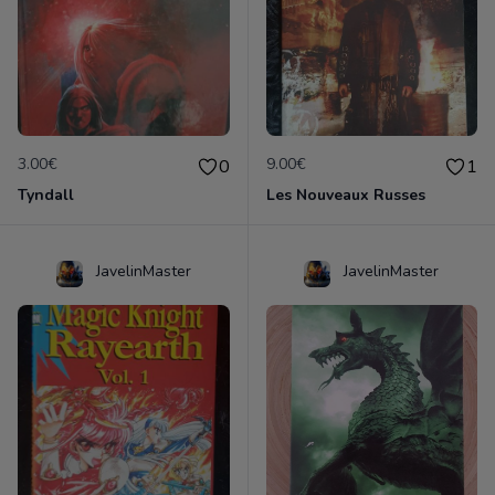
3.00€
9.00€
0
1
Tyndall
Les Nouveaux Russes
JavelinMaster
JavelinMaster