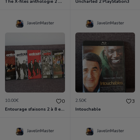
The X-files anthologie 2 DVD
Uncharted 2 PlayStation3
JavelinMaster
JavelinMaster
10.00€
2.50€
0
3
Entourage sfaisons 2 à 8 en dvd
Intouchable
JavelinMaster
JavelinMaster