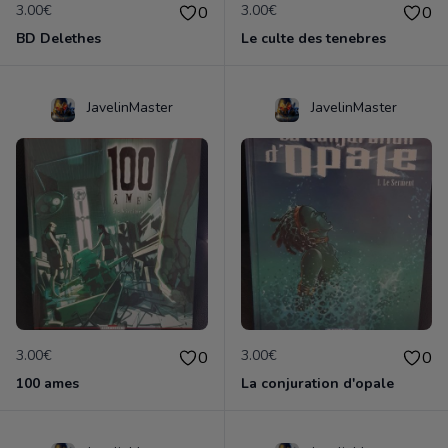
3.00€
3.00€
0
0
BD Delethes
Le culte des tenebres
JavelinMaster
JavelinMaster
3.00€
3.00€
0
0
100 ames
La conjuration d'opale