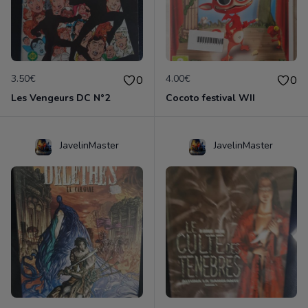
3.50€
4.00€
0
0
Les Vengeurs DC N°2
Cocoto festival WII
JavelinMaster
JavelinMaster