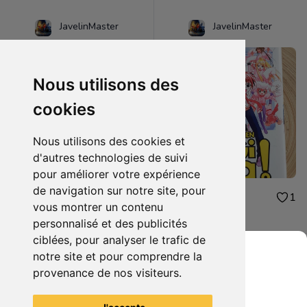
JavelinMaster
JavelinMaster
Nous utilisons des
cookies
Nous utilisons des cookies et
d'autres technologies de suivi
pour améliorer votre expérience
de navigation sur notre site, pour
2.00€
2.00€
1
1
vous montrer un contenu
Negi ma tome 9
Negi ma tome 5
personnalisé et des publicités
ciblées, pour analyser le trafic de
notre site et pour comprendre la
provenance de nos visiteurs.
Grenier du Geek
Voir tous les articles du vendeur