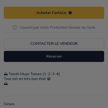
Acheter l'article
Couvert par notre Protection Grenier du Geek.
CONTACTER LE VENDEUR
Réserver
🌅 Tenchi Muyo Tomes [1-2-3-4]
Description
Tout est en très bon état 😀
🌅
Détails