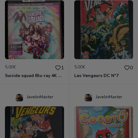
5.00€
5.00€
1
0
Suicide squad Blu-ray 4K ultra HD
Les Vengeurs DC N°7
JavelinMaster
JavelinMaster