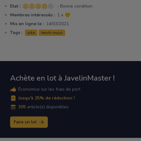
Etat :
- Bonne condition
4 sur 5 étoiles
Membres intéressés :
1 x
Mis en ligne le :
14/03/2021
Tags :
pika
tenchi muyo
Achète en lot à JavelinMaster !
Économise sur les frais de port
Jusqu'à 25% de réduction !
305
article(s) disponibles
Faire un lot