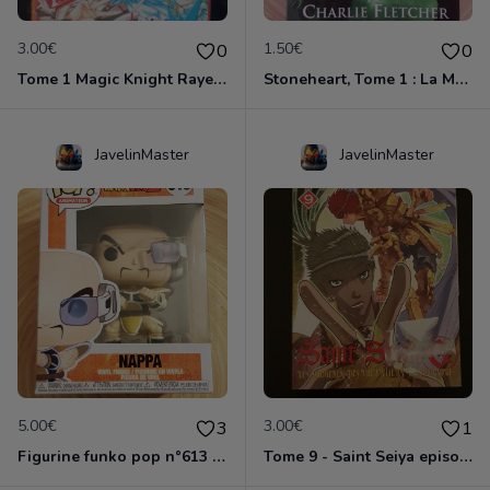
3.00€
1.50€
0
0
Tome 1 Magic Knight Rayearth
Stoneheart, Tome 1 : La Malédiction de pierre
JavelinMaster
JavelinMaster
5.00€
3.00€
3
1
Figurine funko pop n°613 - Dragon ball z - Nappa
Tome 9 - Saint Seiya episode G