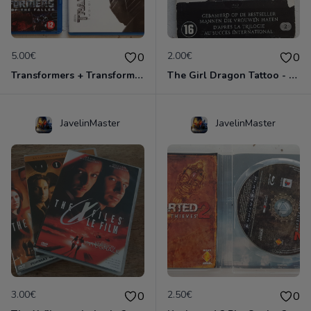
5.00€
2.00€
0
0
Transformers + Transformers 2 : La Revanche
The Girl Dragon Tattoo - Blu-Ray
JavelinMaster
JavelinMaster
3.00€
2.50€
0
0