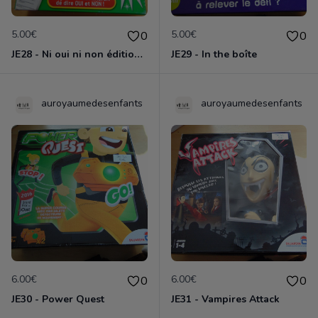
5.00€
5.00€
0
0
JE28 - Ni oui ni non édition Premium
JE29 - In the boîte
auroyaumedesenfants
auroyaumedesenfants
6.00€
6.00€
0
0
JE30 - Power Quest
JE31 - Vampires Attack