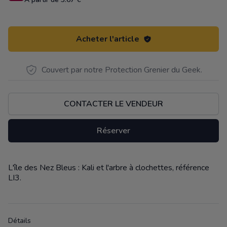
Acheter l'article
Couvert par notre Protection Grenier du Geek.
CONTACTER LE VENDEUR
Réserver
L'île des Nez Bleus : Kali et l'arbre à clochettes, référence
Description
LI3.
Détails