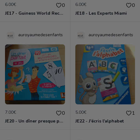
6.00€
6.00€
0
0
JE17 - Guiness World Records
JE18 - Les Experts Miami
auroyaumedesenfants
auroyaumedesenfants
7.00€
5.00€
0
1
JE20 - Un dîner presque parfait
JE22 - J'écris l'alphabet