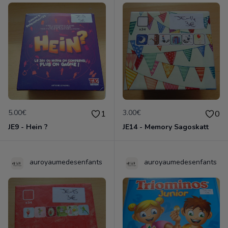
5.00€
3.00€
1
0
JE9 - Hein ?
JE14 - Memory Sagoskatt
auroyaumedesenfants
auroyaumedesenfants