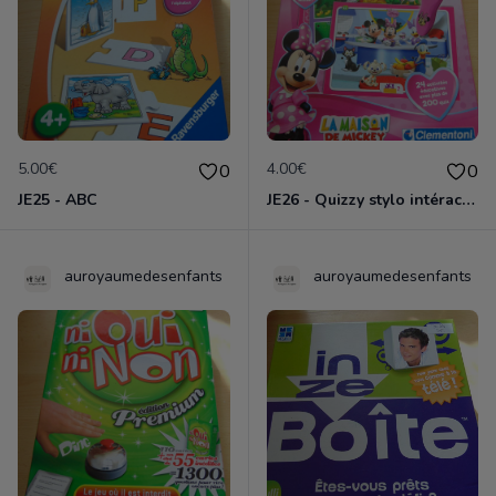
5.00€
4.00€
0
0
JE25 - ABC
JE26 - Quizzy stylo intéractif La maison de Mickey
auroyaumedesenfants
auroyaumedesenfants