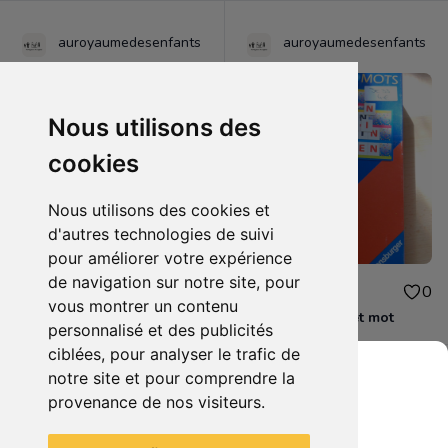
auroyaumedesenfants
auroyaumedesenfants
Nous utilisons des
cookies
Nous utilisons des cookies et
d'autres technologies de suivi
pour améliorer votre expérience
de navigation sur notre site, pour
5.00€
4.00€
0
0
vous montrer un contenu
JE32 - Bienvenue chez les ch'tis
JE33 - Alphabet et mot
personnalisé et des publicités
ciblées, pour analyser le trafic de
notre site et pour comprendre la
provenance de nos visiteurs.
Grenier du Geek