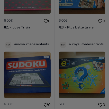
6.00€
6.00€
0
0
JE1 - Love Trivia
JE3 - Plus belle la vie
auroyaumedesenfants
auroyaumedesenfants
6.00€
6.00€
0
0