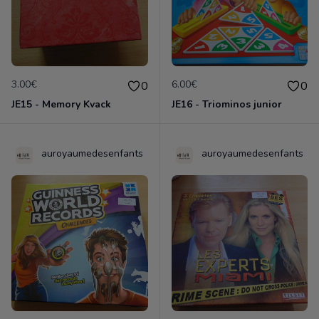
3.00€
6.00€
0
0
JE15 - Memory Kvack
JE16 - Triominos junior
auroyaumedesenfants
auroyaumedesenfants