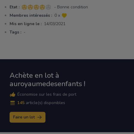
Etat :
- Bonne condition
4 sur 5 étoiles
Membres intéressés :
0 x
Mis en ligne le :
14/03/2021
Tags :
-
Achète en lot à
auroyaumedesenfants !
Économise sur les frais de port
145
article(s) disponibles
Faire un lot