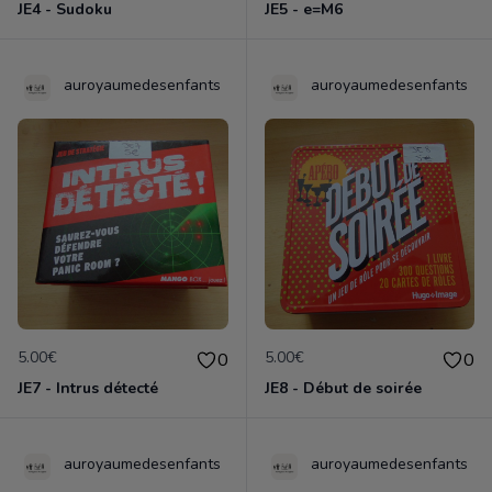
JE4 - Sudoku
JE5 - e=M6
auroyaumedesenfants
auroyaumedesenfants
5.00€
5.00€
0
0
JE7 - Intrus détecté
JE8 - Début de soirée
auroyaumedesenfants
auroyaumedesenfants