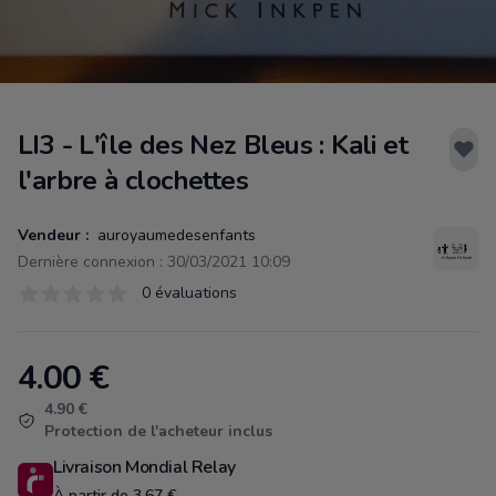
LI3 - L'île des Nez Bleus : Kali et
l'arbre à clochettes
Vendeur :
auroyaumedesenfants
Dernière connexion : 30/03/2021 10:09
Évaluations
0 évaluations
0 sur 5 étoiles
4.00
€
Product information
4.90 €
Protection de l'acheteur inclus
Livraison Mondial Relay
À partir de 3.67 €