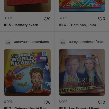
3.00€
6.00€
0
0
JE15 - Memory Kvack
JE16 - Triominos junior
auroyaumedesenfants
auroyaumedesenfants
6.00€
6.00€
0
0
JE17 - Guiness World Records
JE18 - Les Experts Miami