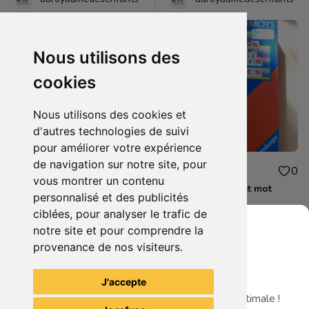
Nous utilisons des
cookies
Nous utilisons des cookies et
d'autres technologies de suivi
pour améliorer votre expérience
de navigation sur notre site, pour
5.00€
4.00€
0
0
vous montrer un contenu
JE32 - Bienvenue chez les ch'tis
JE33 - Alphabet et mot
personnalisé et des publicités
ciblées, pour analyser le trafic de
notre site et pour comprendre la
provenance de nos visiteurs.
Grenier du Geek
Voir tous les articles du vendeur
J'accepte
Télécharge notre app pour une expérience optimale !