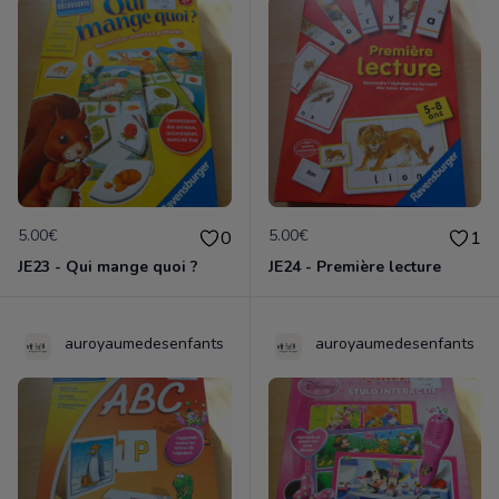
5.00€
5.00€
0
1
JE23 - Qui mange quoi ?
JE24 - Première lecture
auroyaumedesenfants
auroyaumedesenfants