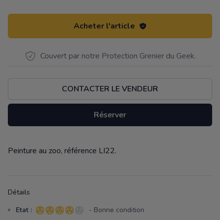
Acheter l'article
Couvert par notre Protection Grenier du Geek.
CONTACTER LE VENDEUR
Réserver
Peinture au zoo, référence LI22.
Description
Détails
Etat :
- Bonne condition
4 sur 5 étoiles