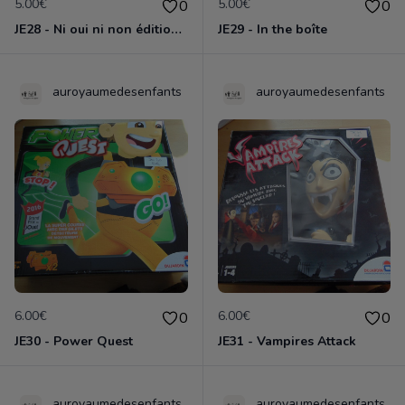
5.00€
5.00€
0
0
JE28 - Ni oui ni non édition Premium
JE29 - In the boîte
auroyaumedesenfants
auroyaumedesenfants
6.00€
6.00€
0
0
JE30 - Power Quest
JE31 - Vampires Attack
auroyaumedesenfants
auroyaumedesenfants