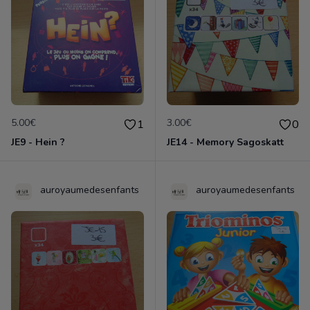
5.00€
3.00€
1
0
JE9 - Hein ?
JE14 - Memory Sagoskatt
auroyaumedesenfants
auroyaumedesenfants