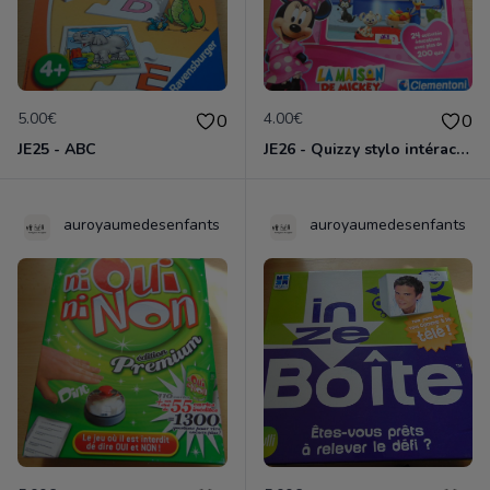
5.00€
4.00€
0
0
JE25 - ABC
JE26 - Quizzy stylo intéractif La maison de Mickey
auroyaumedesenfants
auroyaumedesenfants