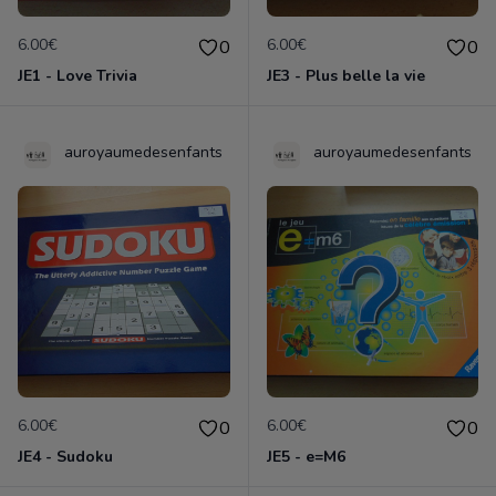
6.00€
6.00€
0
0
JE1 - Love Trivia
JE3 - Plus belle la vie
auroyaumedesenfants
auroyaumedesenfants
6.00€
6.00€
0
0
JE4 - Sudoku
JE5 - e=M6