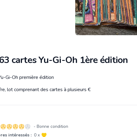
63 cartes Yu-Gi-Oh 1ère édition
Yu-Gi-Oh première édition
tion
fre, lot comprenant des cartes à plusieurs €
- Bonne condition
4 sur 5 étoiles
es intéressés :
0 x