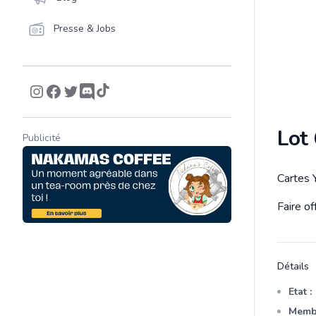
Presse & Jobs
Lot 
Publicité
Cartes 
Descrip
Faire of
Détails
Etat :
Membr