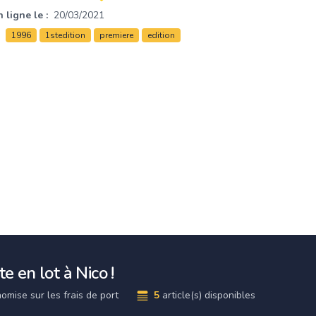
 ligne le :
20/03/2021
1996
1stedition
premiere
edition
e en lot à Nico !
omise sur les frais de port
5
article(s) disponibles