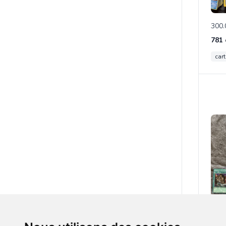
300.
car
1234