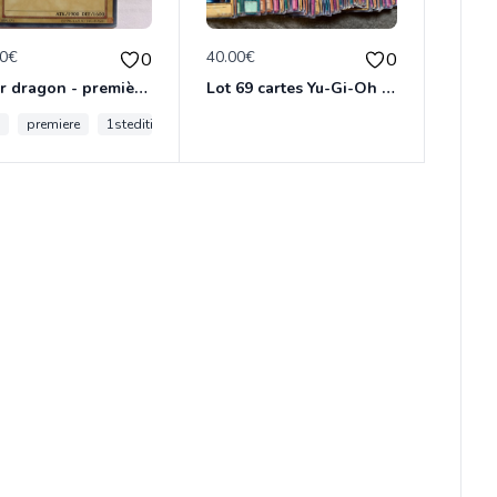
00€
40.00€
0
0
Luster dragon - première édition
Lot 69 cartes Yu-Gi-Oh Japonaise
n
6
premiere
edition
1stedition
edition