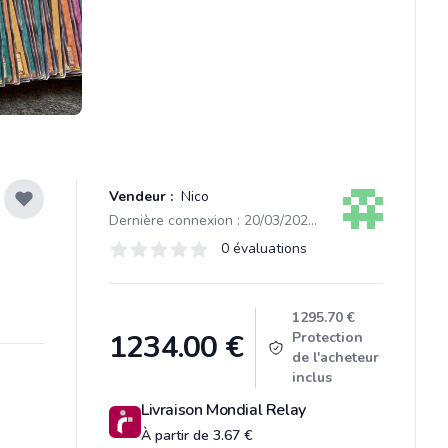
Vendeur :
Nico
Dernière connexion : 20/03/2021 19:24
Évaluations
0 évaluations
0 sur 5 étoiles
Product information
1295.70 €
1234.00
€
Protection
de l'acheteur
inclus
Livraison Mondial Relay
À partir de 3.67 €