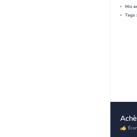
Mis en
Tags :
Achèt
Écon