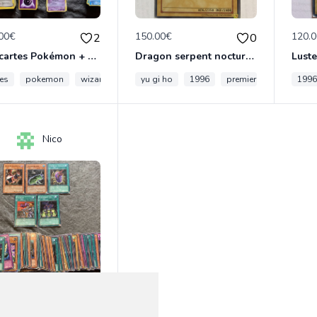
00€
150.00€
120.
2
0
781 cartes Pokémon + 2 boîtes
Dragon serpent nocturne - première édition
tes
pokemon
wizards
aquapolis
yu gi ho
ancienne
1996
premiere
1steditio
199
Nico
.00€
0