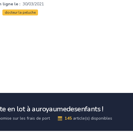
 ligne le :
30/03/2021
docteur la peluche
e en lot à auroyaumedesenfants !
omise sur les frais de port
145
article(s) disponibles