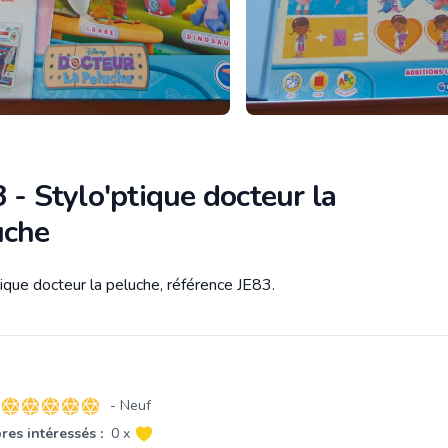
 - Stylo'ptique docteur la
uche
ique docteur la peluche, référence JE83.
tion
- Neuf
5 sur 5 étoiles
es intéressés :
0 x