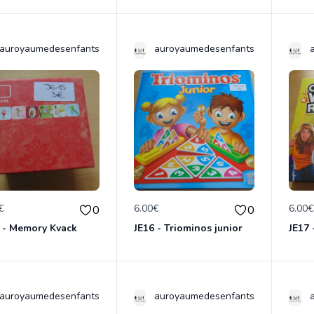
auroyaumedesenfants
auroyaumedesenfants
€
6.00€
6.00
0
0
 - Memory Kvack
JE16 - Triominos junior
auroyaumedesenfants
auroyaumedesenfants