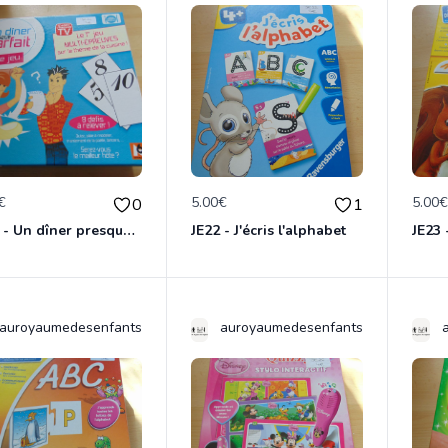
€
5.00€
5.00
0
1
JE20 - Un dîner presque parfait
JE22 - J'écris l'alphabet
JE23 
auroyaumedesenfants
auroyaumedesenfants