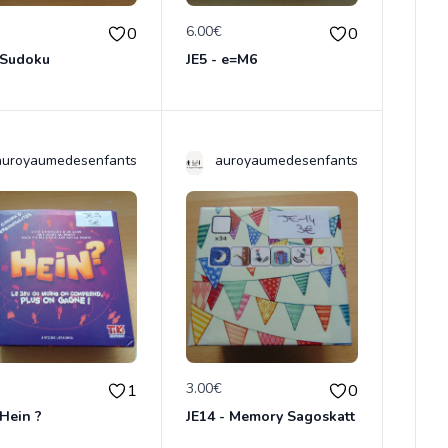
€
6.00€
0
0
- Sudoku
JE5 - e=M6
auroyaumedesenfants
auroyaumedesenfants
€
3.00€
1
0
 Hein ?
JE14 - Memory Sagoskatt