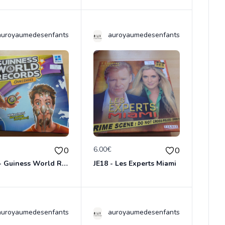
auroyaumedesenfants
auroyaumedesenfants
€
6.00€
0
0
JE17 - Guiness World Records
JE18 - Les Experts Miami
auroyaumedesenfants
auroyaumedesenfants