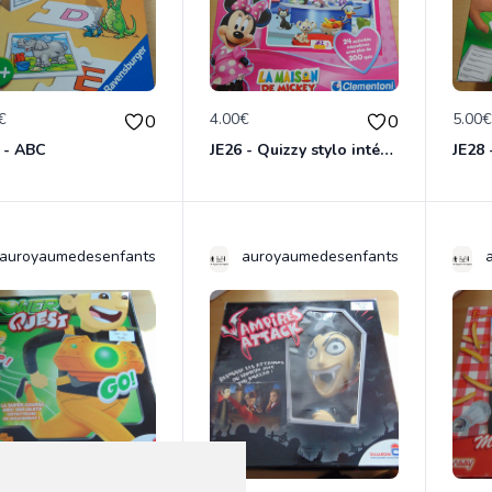
€
4.00€
5.00
0
0
 - ABC
JE26 - Quizzy stylo intéractif La maison de Mickey
auroyaumedesenfants
auroyaumedesenfants