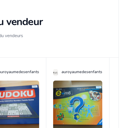
du vendeur
 du vendeurs
auroyaumedesenfants
auroyaumedesenfants