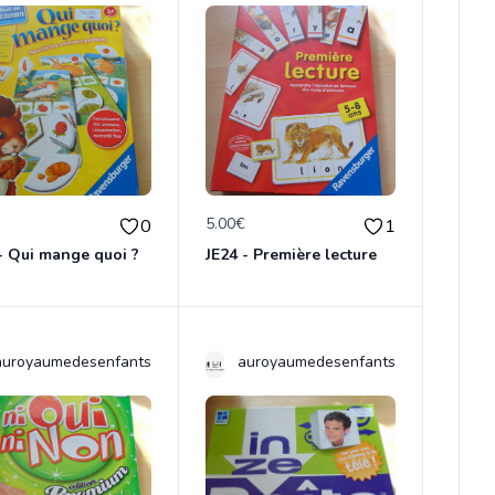
€
5.00€
0
1
- Qui mange quoi ?
JE24 - Première lecture
auroyaumedesenfants
auroyaumedesenfants