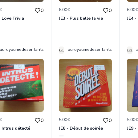
€
6.00€
6.00
0
0
- Love Trivia
JE3 - Plus belle la vie
JE4 
auroyaumedesenfants
auroyaumedesenfants
€
5.00€
5.00
0
0
- Intrus détecté
JE8 - Début de soirée
JE9 -