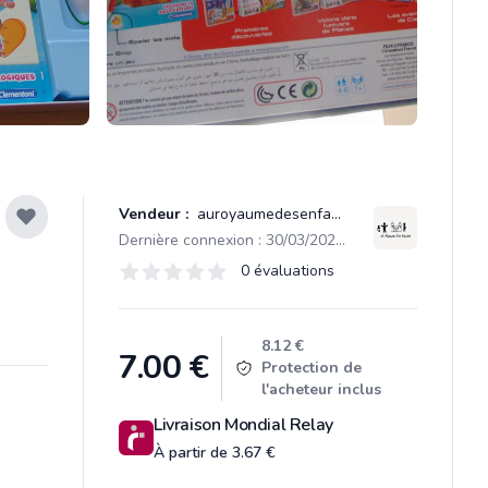
Vendeur :
auroyaumedesenfants
Dernière connexion : 30/03/2021 10:09
Évaluations
0 évaluations
0 sur 5 étoiles
Product information
8.12 €
7.00
€
Protection de
l'acheteur inclus
Livraison Mondial Relay
À partir de 3.67 €