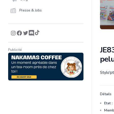
Presse & Jobs
JE83
Publicité
pel
Stylo'pt
Descrip
Détails
Etat :
Membr