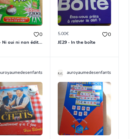
€
5.00€
0
0
JE28 - Ni oui ni non édition Premium
JE29 - In the boîte
auroyaumedesenfants
auroyaumedesenfants