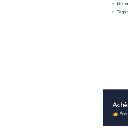
Mis en
Tags :
Achèt
Écon