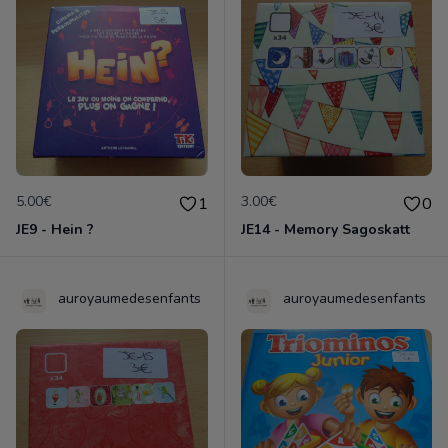
5.00€
3.00€
1
0
JE9 - Hein ?
JE14 - Memory Sagoskatt
auroyaumedesenfants
auroyaumedesenfants