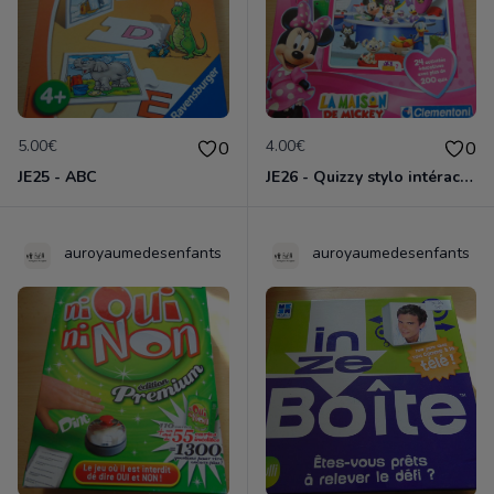
5.00€
4.00€
0
0
JE25 - ABC
JE26 - Quizzy stylo intéractif La maison de Mickey
auroyaumedesenfants
auroyaumedesenfants