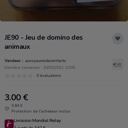
JE90 - Jeu de domino des
animaux
Vendeur :
auroyaumedesenfants
Dernière connexion : 30/03/2021 10:09
Évaluations
0 évaluations
0 sur 5 étoiles
3.00
€
Product information
3.84 €
Protection de l'acheteur inclus
Livraison Mondial Relay
À partir de 3.67 €