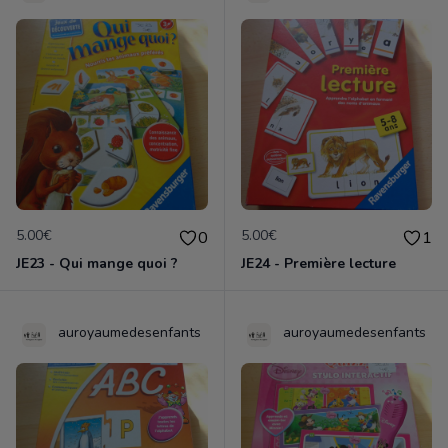
5.00€
5.00€
0
1
JE23 - Qui mange quoi ?
JE24 - Première lecture
auroyaumedesenfants
auroyaumedesenfants