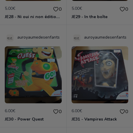
5.00€
5.00€
0
0
JE28 - Ni oui ni non édition Premium
JE29 - In the boîte
auroyaumedesenfants
auroyaumedesenfants
6.00€
6.00€
0
0
JE30 - Power Quest
JE31 - Vampires Attack