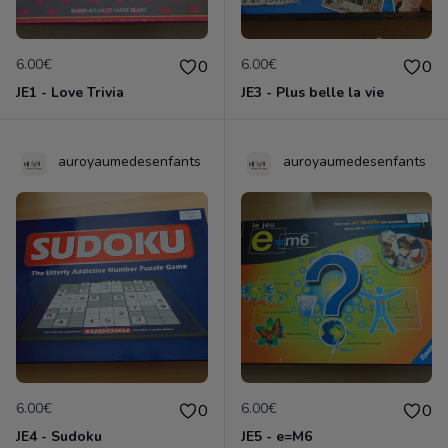
6.00€
6.00€
0
0
JE1 - Love Trivia
JE3 - Plus belle la vie
auroyaumedesenfants
auroyaumedesenfants
6.00€
6.00€
0
0
JE4 - Sudoku
JE5 - e=M6