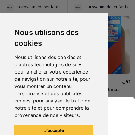
auroyaumedesenfants
auroyaumedesenfants
Nous utilisons des
cookies
Nous utilisons des cookies et
d'autres technologies de suivi
pour améliorer votre expérience
de navigation sur notre site, pour
5.00€
4.00€
0
0
vous montrer un contenu
JE32 - Bienvenue chez les ch'tis
JE33 - Alphabet et mot
personnalisé et des publicités
ciblées, pour analyser le trafic de
notre site et pour comprendre la
provenance de nos visiteurs.
Grenier du Geek
Voir tous les articles du vendeur
J'accepte