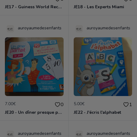
JE17 - Guiness World Records
JE18 - Les Experts Miami
auroyaumedesenfants
auroyaumedesenfants
7.00€
5.00€
0
1
JE20 - Un dîner presque parfait
JE22 - J'écris l'alphabet
auroyaumedesenfants
auroyaumedesenfants