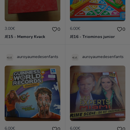
3.00€
6.00€
0
0
JE15 - Memory Kvack
JE16 - Triominos junior
auroyaumedesenfants
auroyaumedesenfants
6.00€
6.00€
0
0