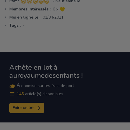
Etat :
- Neuf emballé
5 sur 5 étoiles
Membres intéressés :
0 x
Mis en ligne le :
01/04/2021
Tags :
-
Achète en lot à
auroyaumedesenfants !
Économise sur les frais de port
145
article(s) disponibles
Faire un lot