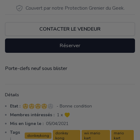
Couvert par notre Protection Grenier du Geek.
CONTACTER LE VENDEUR
Réserver
Porte-clefs neuf sous blister
Description
Détails
Etat :
- Bonne condition
4 sur 5 étoiles
Membres intéressés :
1 x
Mis en ligne le :
05/04/2021
Tags
donkey
wii mario
mario
donkeykong
:
kong
kart
kart