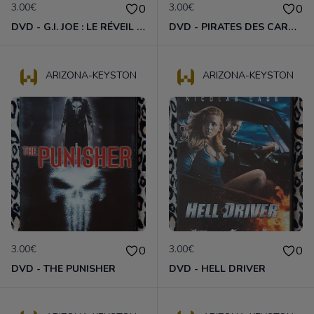
3.00€
3.00€
0
0
DVD - G.I. JOE : LE RÉVEIL DU COBRA
DVD - PIRATES DES CARAÏBES - JUSQU'AU BOUT DU MONDE
ARIZONA-KEYSTON
ARIZONA-KEYSTON
3.00€
3.00€
0
0
DVD - THE PUNISHER
DVD - HELL DRIVER