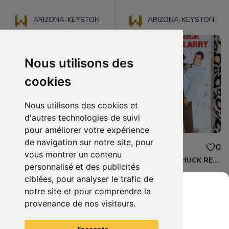
ARIZONA-KEYSTON
ARIZONA-KEYSTON
Nous utilisons des
cookies
Nous utilisons des cookies et
d'autres technologies de suivi
pour améliorer votre expérience
de navigation sur notre site, pour
3.00€
3.00€
0
0
vous montrer un contenu
DVD - AMERICAN TRIP
DVD - QUAND CHUCK RENCONTRE LARRY
personnalisé et des publicités
ciblées, pour analyser le trafic de
notre site et pour comprendre la
provenance de nos visiteurs.
Grenier du Geek
Voir tous les articles du vendeur