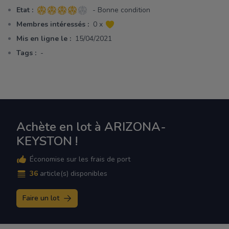
Etat :
- Bonne condition
4 sur 5 étoiles
Membres intéressés :
0 x
Mis en ligne le :
15/04/2021
Tags :
-
Achète en lot à ARIZONA-
KEYSTON !
Économise sur les frais de port
36
article(s) disponibles
Faire un lot