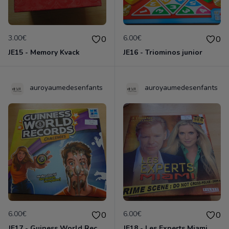
3.00€
6.00€
0
0
JE15 - Memory Kvack
JE16 - Triominos junior
auroyaumedesenfants
auroyaumedesenfants
6.00€
6.00€
0
0
JE17 - Guiness World Records
JE18 - Les Experts Miami