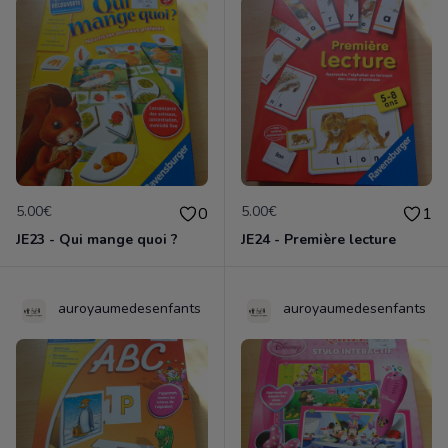
5.00€
5.00€
0
1
JE23 - Qui mange quoi ?
JE24 - Première lecture
auroyaumedesenfants
auroyaumedesenfants