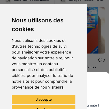
Nous utilisons des
cookies
Nous utilisons des cookies et
d'autres technologies de suivi
pour améliorer votre expérience
de navigation sur notre site, pour
5.00€
4.00€
0
0
vous montrer un contenu
JE32 - Bienvenue chez les ch'tis
JE33 - Alphabet et mot
personnalisé et des publicités
ciblées, pour analyser le trafic de
notre site et pour comprendre la
provenance de nos visiteurs.
Grenier du Geek
Voir tous les articles du vendeur
J'accepte
Télécharge notre app pour une expérience optimale !