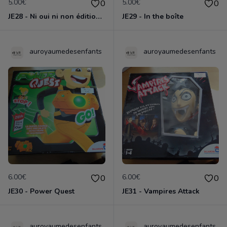
5.00€
5.00€
0
0
JE28 - Ni oui ni non édition Premium
JE29 - In the boîte
auroyaumedesenfants
auroyaumedesenfants
6.00€
6.00€
0
0
JE30 - Power Quest
JE31 - Vampires Attack
auroyaumedesenfants
auroyaumedesenfants