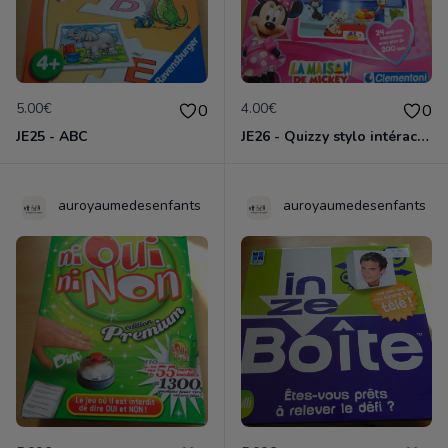
5.00€
4.00€
0
0
JE25 - ABC
JE26 - Quizzy stylo intéractif La maison de Mickey
auroyaumedesenfants
auroyaumedesenfants