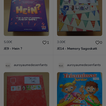
5.00€
3.00€
1
0
JE9 - Hein ?
JE14 - Memory Sagoskatt
auroyaumedesenfants
auroyaumedesenfants