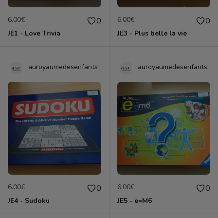
6.00€
6.00€
0
0
JE1 - Love Trivia
JE3 - Plus belle la vie
auroyaumedesenfants
auroyaumedesenfants
6.00€
6.00€
0
0
JE4 - Sudoku
JE5 - e=M6