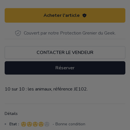
Acheter l'article
Couvert par notre Protection Grenier du Geek.
CONTACTER LE VENDEUR
Réserver
10 sur 10 : les animaux, référence JE102.
Description
Détails
Etat :
- Bonne condition
4 sur 5 étoiles