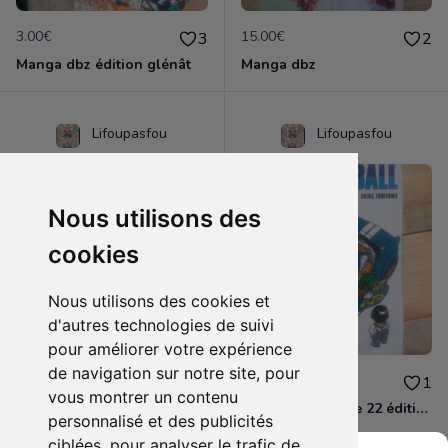
3.00€
15.00€
3
2
Manga dbz édition glénât
Manga dbz
Lifoupasfou
Lifoupasfou
Nous utilisons des
cookies
Nous utilisons des cookies et
d'autres technologies de suivi
pour améliorer votre expérience
de navigation sur notre site, pour
4.00€
4.00€
2
1
vous montrer un contenu
Dragon ball z jump comics selection
Dragon ball tome 22 édition glénât
personnalisé et des publicités
ciblées, pour analyser le trafic de