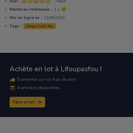
Etat :
- Neuf
5 sur 5 étoiles
Membres intéressés :
1 x
Mis en ligne le :
11/05/2021
Tags :
dragon ball dbz
Achète en lot à Lifoupasfou !
Économise sur les frais de port
4
article(s) disponibles
Faire un lot