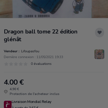
Dragon ball tome 22 édition
glénât
Vendeur :
Lifoupasfou
Dernière connexion : 11/05/2021 19:33
Évaluations
0 évaluations
0 sur 5 étoiles
4.00
€
Product information
4.90 €
Protection de l'acheteur inclus
Livraison Mondial Relay
À partir de 3.67 €