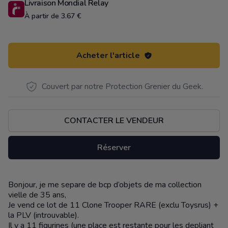
Livraison Mondial Relay
À partir de 3.67 €
Acheter l'article
Couvert par notre Protection Grenier du Geek.
CONTACTER LE VENDEUR
Réserver
Bonjour, je me separe de bcp d’objets de ma collection
Description
vielle de 35 ans,
Je vend ce lot de 11 Clone Trooper RARE (exclu Toysrus) +
la PLV (introuvable).
Il y a 11 figurines (une place est restante pour les depliant