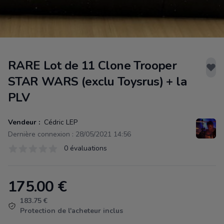
RARE Lot de 11 Clone Trooper
STAR WARS (exclu Toysrus) + la
PLV
Vendeur :
Cédric LEP
Dernière connexion : 28/05/2021 14:56
Évaluations
0 évaluations
0 sur 5 étoiles
175.00
€
Product information
183.75 €
Protection de l'acheteur inclus