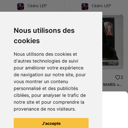
Cédric LEP
Cédric LEP
Nous utilisons des
cookies
Nous utilisons des cookies et
d'autres technologies de suivi
pour améliorer votre expérience
de navigation sur notre site, pour
175.00€
90.00€
0
2
vous montrer un contenu
RARE Lot de 11 Clone Trooper STAR WARS (exclu Toysrus) + la PLV
Carry Case STAR WARS +1 Boba Fett et 1 Stormtrooper
personnalisé et des publicités
ciblées, pour analyser le trafic de
notre site et pour comprendre la
provenance de nos visiteurs.
Grenier du Geek
Voir tous les articles du vendeur
J'accepte